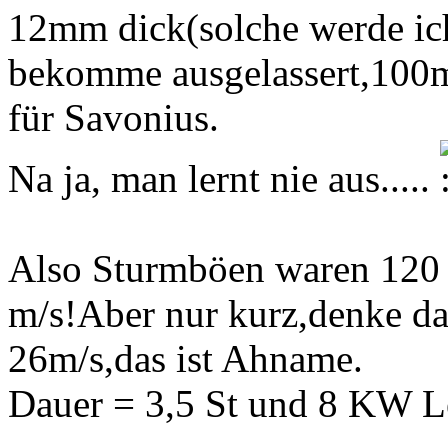
12mm dick(solche werde ic
bekomme ausgelassert,100
für Savonius.
Na ja, man lernt nie aus.....
Also Sturmböen waren 120 
m/s!Aber nur kurz,denke d
26m/s,das ist Ahname.
Dauer = 3,5 St und 8 KW L