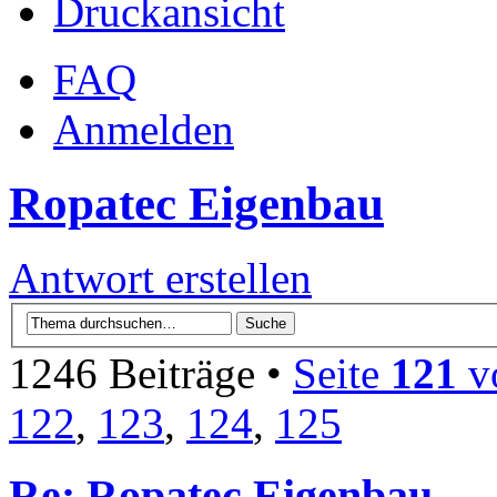
Druckansicht
FAQ
Anmelden
Ropatec Eigenbau
Antwort erstellen
1246 Beiträge •
Seite
121
v
122
,
123
,
124
,
125
Re: Ropatec Eigenbau