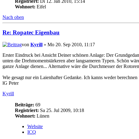
Registriert:
Di 12. Jan 2010, 15:14
Wohnort:
Eifel
Nach oben
Re: Ropatec Eigenbau
von
Kyrill
» Mo 20. Sep 2010, 11:17
Erster Eindruck bei Ansicht Deiner schönen Anlage: Der Grundgedank
unten die Drehmomentstärkeren aber langsameren Typen. Schön wäre es
ganze Anlage dienen... Alternative wäre die Durchmesser der Rotoren 
Wie gesagt nur ein Laienhafter Gedanke. Ich kanns weder berechnen 
lG Peter
Kyrill
Beiträge:
69
Registriert:
Sa 25. Jul 2009, 10:18
Wohnort:
Lünen
Website
ICQ