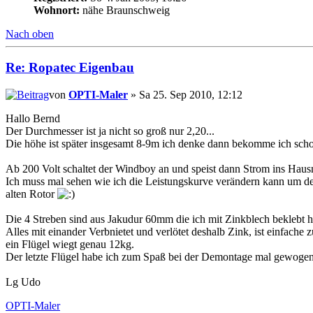
Wohnort:
nähe Braunschweig
Nach oben
Re: Ropatec Eigenbau
von
OPTI-Maler
» Sa 25. Sep 2010, 12:12
Hallo Bernd
Der Durchmesser ist ja nicht so groß nur 2,20...
Die höhe ist später insgesamt 8-9m ich denke dann bekomme ich schon k
Ab 200 Volt schaltet der Windboy an und speist dann Strom ins Hausn
Ich muss mal sehen wie ich die Leistungskurve verändern kann um den 
alten Rotor
Die 4 Streben sind aus Jakudur 60mm die ich mit Zinkblech beklebt h
Alles mit einander Verbnietet und verlötet deshalb Zink, ist einfac
ein Flügel wiegt genau 12kg.
Der letzte Flügel habe ich zum Spaß bei der Demontage mal gewogen 8
Lg Udo
OPTI-Maler