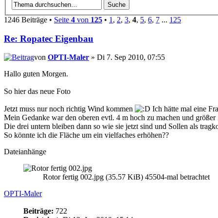
1246 Beiträge •
Seite
4
von
125
•
1
,
2
,
3
,
4
,
5
,
6
,
7
...
125
Re: Ropatec Eigenbau
von
OPTI-Maler
» Di 7. Sep 2010, 07:55
Hallo guten Morgen.
So hier das neue Foto
Jetzt muss nur noch richtig Wind kommen
Ich hätte mal eine Fr
Mein Gedanke war den oberen evtl. 4 m hoch zu machen und größer i
Die drei untern bleiben dann so wie sie jetzt sind und Sollen als tragk
So könnte ich die Fläche um ein vielfaches erhöhen??
Dateianhänge
Rotor fertig 002.jpg (35.57 KiB) 45504-mal betrachtet
OPTI-Maler
Beiträge:
722