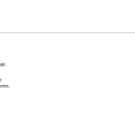
nge.
?
eren.