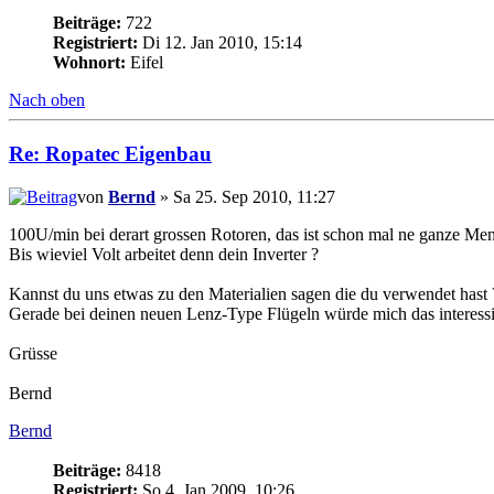
Beiträge:
722
Registriert:
Di 12. Jan 2010, 15:14
Wohnort:
Eifel
Nach oben
Re: Ropatec Eigenbau
von
Bernd
» Sa 25. Sep 2010, 11:27
100U/min bei derart grossen Rotoren, das ist schon mal ne ganze Me
Bis wieviel Volt arbeitet denn dein Inverter ?
Kannst du uns etwas zu den Materialien sagen die du verwendet hast 
Gerade bei deinen neuen Lenz-Type Flügeln würde mich das interessi
Grüsse
Bernd
Bernd
Beiträge:
8418
Registriert:
So 4. Jan 2009, 10:26