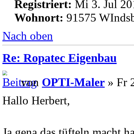
Registriert:
Mi 3. Jul 20
Wohnort:
91575 WInds
Nach oben
Re: Ropatec Eigenbau
von
OPTI-Maler
» Fr 
Hallo Herbert,
Ja gena das tüfteln macht h