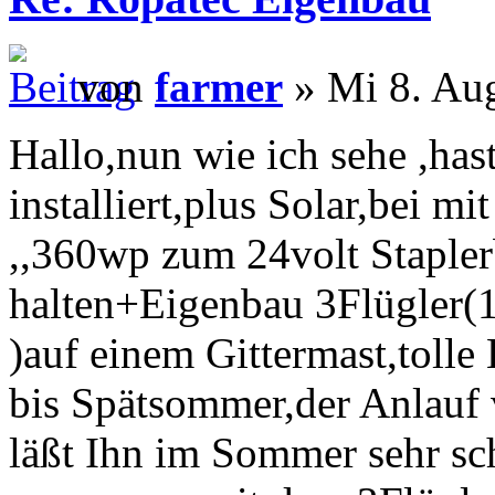
von
farmer
» Mi 8. Au
Hallo,nun wie ich sehe ,has
installiert,plus Solar,bei mi
,,360wp zum 24volt Staple
halten+Eigenbau 3Flügler(
)auf einem Gittermast,to
bis Spätsommer,der Anlauf
läßt Ihn im Sommer sehr sch