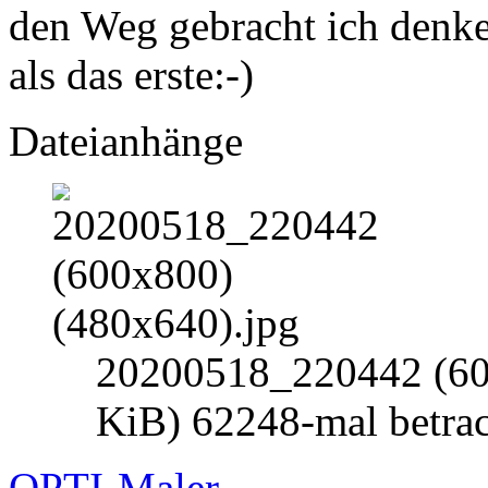
den Weg gebracht ich denke 
als das erste:-)
Dateianhänge
20200518_220442 (600
KiB) 62248-mal betrac
OPTI-Maler