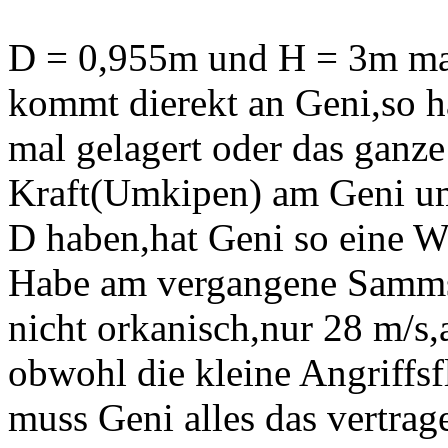
D = 0,955m und H = 3m ma
kommt dierekt an Geni,so h
mal gelagert oder das ganze
Kraft(Umkipen) am Geni u
D haben,hat Geni so eine W
Habe am vergangene Samms
nicht orkanisch,nur 28 m/s,
obwohl die kleine Angriffs
muss Geni alles das vertra