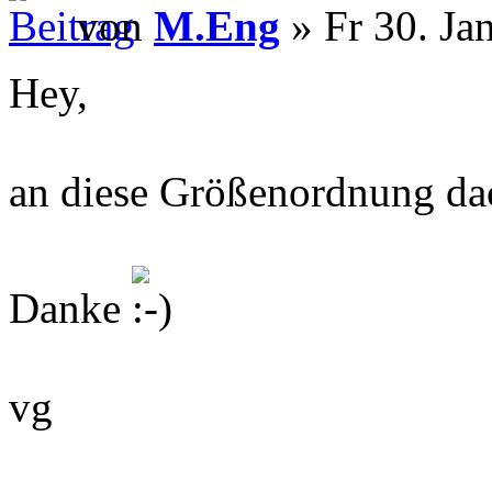
von
M.Eng
» Fr 30. Ja
Hey,
an diese Größenordnung dac
Danke
vg