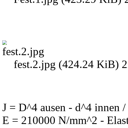
fest.2.jpg (424.24 KiB) 
J = D^4 ausen - d^4 innen /
E = 210000 N/mm^2 - Elasti