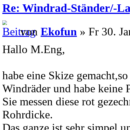
Re: Windrad-Ständer/-L
von
Ekofun
» Fr 30. Ja
Hallo M.Eng,
habe eine Skize gemacht,s
Windräder und habe keine P
Sie messen diese rot gezec
Rohrdicke.
Das ganze ist sehr simpel,un