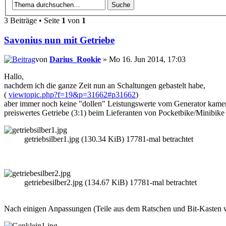
3 Beiträge • Seite
1
von
1
Savonius nun mit Getriebe
von
Darius_Rookie
» Mo 16. Jun 2014, 17:03
Hallo,
nachdem ich die ganze Zeit nun an Schaltungen gebastelt habe,
(
viewtopic.php?f=19&p=31662#p31662
)
aber immer noch keine "dollen" Leistungswerte vom Generator kamen, 
preiswertes Getriebe (3:1) beim Lieferanten von Pocketbike/Minibike
getriebsilber1.jpg (130.34 KiB) 17781-mal betrachtet
getriebesilber2.jpg (134.67 KiB) 17781-mal betrachtet
Nach einigen Anpassungen (Teile aus dem Ratschen und Bit-Kasten vera