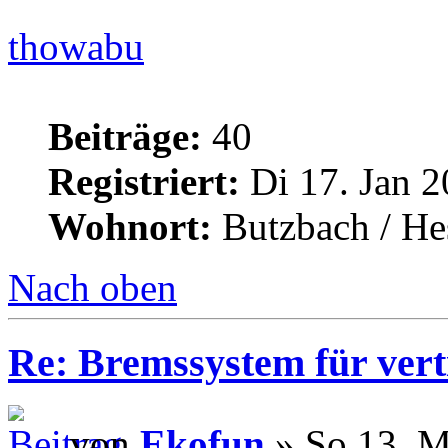
thowabu
Beiträge:
40
Registriert:
Di 17. Jan 2
Wohnort:
Butzbach / He
Nach oben
Re: Bremssystem für ver
von
Ekofun
» So 13. M