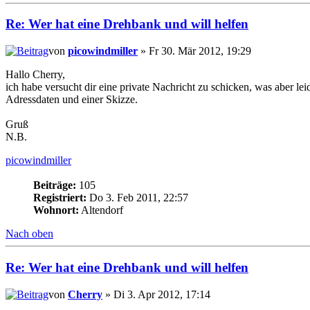
Re: Wer hat eine Drehbank und will helfen
von
picowindmiller
» Fr 30. Mär 2012, 19:29
Hallo Cherry,
ich habe versucht dir eine private Nachricht zu schicken, was aber lei
Adressdaten und einer Skizze.
Gruß
N.B.
picowindmiller
Beiträge:
105
Registriert:
Do 3. Feb 2011, 22:57
Wohnort:
Altendorf
Nach oben
Re: Wer hat eine Drehbank und will helfen
von
Cherry
» Di 3. Apr 2012, 17:14