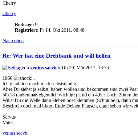
Cherry
Cherry
Beiträge:
9
Registriert:
Fr 14. Okt 2011, 08:48
Nach oben
Re: Wer hat eine Drehbank und will helfen
von
ventus saevit
» Do 29. Mär 2012, 13:35
196€
,
Ich glaub ich mach mich selbstständig.
Aber Du siehst ja selbst, haben wollen und bekommen sind zwei Paar 
50x18 (außenmaß eigentlich wichtig?) Und ein 4,6er Loch, 20mm tief
Willst Du die Welle dann kleben oder klemmen (Schraube?), dann müß
Beschreib doch mal bis zu Ende Deinen Flansch, dann sehen wir weit
Servus
Mike
ventus saevit