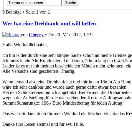
6 Beiträge • Seite
1
von
1
Wer hat eine Drehbank und will helfen
von
Cherry
» Do 29. Mär 2012, 12:32
Hallo Windradliebhaber,
ich bin leider durch eine sehr simple Sache schon an meine Grenze ge
Ich muss in ein Alu-Rundmaterial d=18mm, 50mm lang ein 6,4-6.5mm
Leider ist es mir mit meinen bescheidenen MItteln nicht gelungen, ein
Alle Versuche sind gescheitert. Traurig.
Wenn jemand also eine Drehbank hat und mir in ein 18mm Alu Rundm
wäre ich sehr dankbar und würde auch gerne dafür etwas bezahlen.
Bei den Schlossereien bin ich abgeblitzt. Bei Firmen die Dreharbeite
wegen der Aufstellung für die nachstehenden Kosten: Auftragsannahm
SummaSumarung:::: 196,- Euro Mindestbetrag für jeden Auftrag!
Das war mir dann doch für mein Windrad ein bißchen viel, da das Re
Danke fürs Lesen erstmal und für evtl Hilfe.