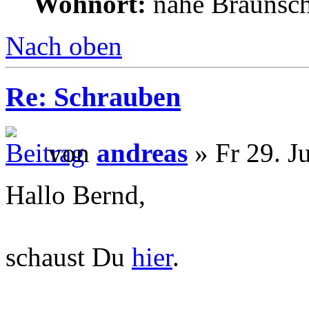
Wohnort:
nähe Braunsc
Nach oben
Re: Schrauben
von
andreas
» Fr 29. J
Hallo Bernd,
schaust Du
hier
.