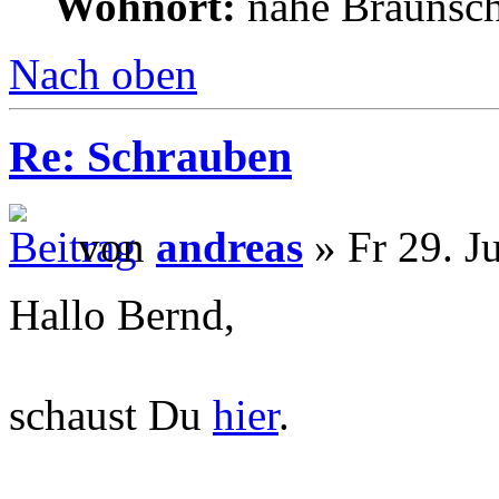
Wohnort:
nähe Braunsc
Nach oben
Re: Schrauben
von
andreas
» Fr 29. J
Hallo Bernd,
schaust Du
hier
.