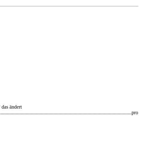
das ändert
..................................................................................................pro