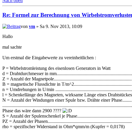
Nach oben
Re: Formel zur Berechnung von Wirbelstromverluste
von
vm
» Sa 9. Nov 2013, 10:09
Hallo
mal sachte
Um erstmal die Eingabewerte zu vereinheitlichen :
P = Wirbelstromleistung des eisenlosen Generators in Watt
d = Drahtdurchmesser in mm................................................................
Z = Anzahl der Magnetpole...............................................................
B = magnetische Flussdichte in T/m^2..................................................
n = Umdrehungen in U/min .................................................................
l = Schenkellänge des Magneten, wirksame Länge eines Drahtstückes in 
N = Anzahl der Windungen einer Spule bzw. Drähte einer Phase..........
.....................................................................................................
Phase das wäre dann 2900 ????
S = Anzahl der Spulenschenkel je Phase................................................
PZ = Anzahl der Phasen........................................................................
rho = spezifischer Widerstand in Ohm*qmm/m (Kupfer = 0,0178)