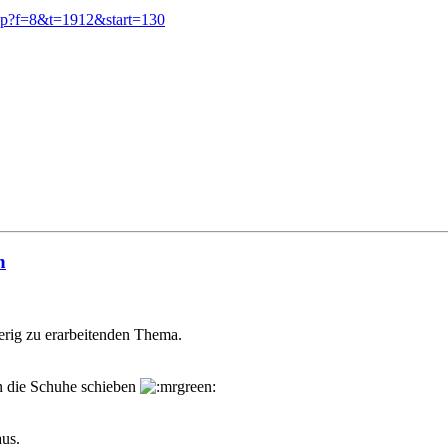
hp?f=8&t=1912&start=130
n
erig zu erarbeitenden Thema.
n die Schuhe schieben
aus.