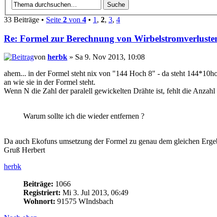
33 Beiträge •
Seite
2
von
4
•
1
,
2
,
3
,
4
Re: Formel zur Berechnung von Wirbelstromverluste
von
herbk
» Sa 9. Nov 2013, 10:08
ahem... in der Formel steht nix von "144 Hoch 8" - da steht 144*10ho
an wie sie in der Formel steht.
Wenn N die Zahl der paralell gewickelten Drähte ist, fehlt die Anzah
Warum sollte ich die wieder entfernen ?
Da auch Ekofuns umsetzung der Formel zu genau dem gleichen Ergebnis 
Gruß Herbert
herbk
Beiträge:
1066
Registriert:
Mi 3. Jul 2013, 06:49
Wohnort:
91575 WIndsbach