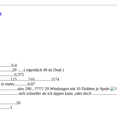
n
...........0,4
...............20 ......( eigentlich 40 da Dual )
.............0,375
..........125...........516................1174
meter.............0,07
...............also 290...????? 29 Windungen mit 10 Drähten je Spule
...........................sich schneller als ich tippen kann ,oder doch ..............................
..............20
.........3