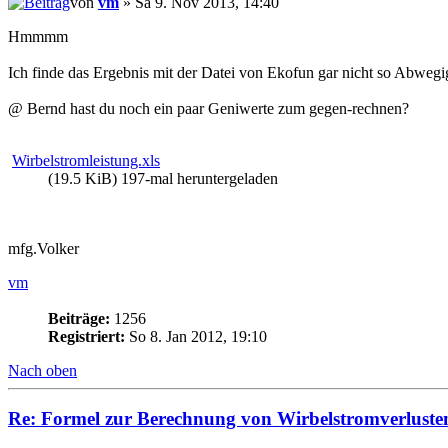
von
vm
» Sa 9. Nov 2013, 14:40
Hmmmm
Ich finde das Ergebnis mit der Datei von Ekofun gar nicht so Abwegi
@ Bernd hast du noch ein paar Geniwerte zum gegen-rechnen?
Wirbelstromleistung.xls
(19.5 KiB) 197-mal heruntergeladen
mfg.Volker
vm
Beiträge:
1256
Registriert:
So 8. Jan 2012, 19:10
Nach oben
Re: Formel zur Berechnung von Wirbelstromverluste