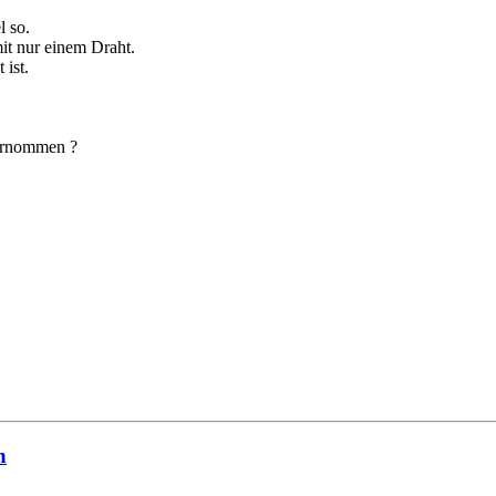
l so.
it nur einem Draht.
 ist.
.
bernommen ?
n