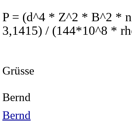
P = (d^4 * Z^2 * B^2 * n
3,1415) / (144*10^8 * rh
Grüsse
Bernd
Bernd