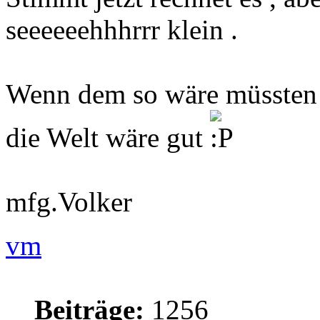
seeeeeehhhrrr klein .
Wenn dem so wäre müssten w
die Welt wäre gut
mfg.Volker
vm
Beiträge:
1256