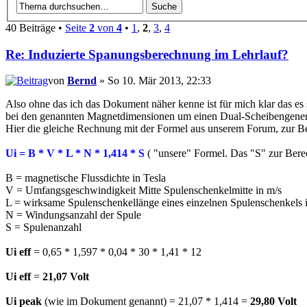
40 Beiträge •
Seite
2
von
4
•
1
,
2
,
3
,
4
Re: Induzierte Spanungsberechnung im Lehrlauf?
von
Bernd
» So 10. Mär 2013, 22:33
Also ohne das ich das Dokument näher kenne ist für mich klar das es 
bei den genannten Magnetdimensionen um einen Dual-Scheibengene
Hier die gleiche Rechnung mit der Formel aus unserem Forum, zur B
Ui = B * V * L * N * 1,414 * S
( "unsere" Formel. Das "S" zur Bere
B = magnetische Flussdichte in Tesla
V = Umfangsgeschwindigkeit Mitte Spulenschenkelmitte in m/s
L = wirksame Spulenschenkellänge eines einzelnen Spulenschenkels 
N = Windungsanzahl der Spule
S = Spulenanzahl
Ui eff
= 0,65 * 1,597 * 0,04 * 30 * 1,41 * 12
Ui eff
=
21,07 Volt
Ui peak
(wie im Dokument genannt) = 21,07 * 1,414 =
29,80 Volt