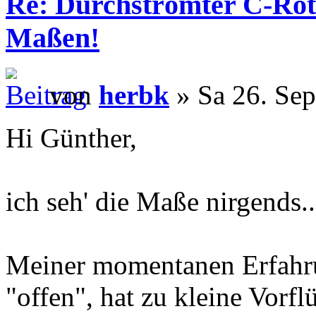
Re: Durchströmter C-Rot
Maßen!
von
herbk
» Sa 26. Sep
Hi Günther,
ich seh' die Maße nirgends..
Meiner momentanen Erfahru
"offen", hat zu kleine Vorf