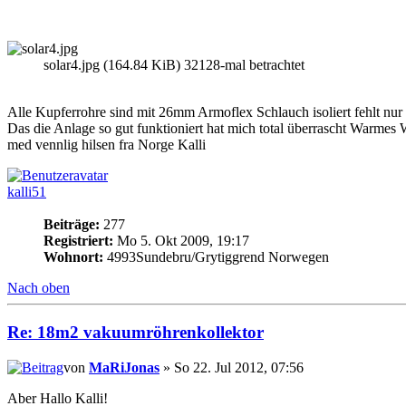
solar4.jpg (164.84 KiB) 32128-mal betrachtet
Alle Kupferrohre sind mit 26mm Armoflex Schlauch isoliert fehlt nu
Das die Anlage so gut funktioniert hat mich total überrascht Warme
med vennlig hilsen fra Norge Kalli
kalli51
Beiträge:
277
Registriert:
Mo 5. Okt 2009, 19:17
Wohnort:
4993Sundebru/Grytiggrend Norwegen
Nach oben
Re: 18m2 vakuumröhrenkollektor
von
MaRiJonas
» So 22. Jul 2012, 07:56
Aber Hallo Kalli!