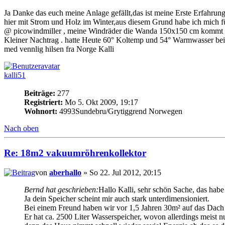
Ja Danke das euch meine Anlage gefällt,das ist meine Erste Erfahrun
hier mit Strom und Holz im Winter,aus diesem Grund habe ich mich 
@ picowindmiller , meine Windräder die Wanda 150x150 cm kommt de
Kleiner Nachtrag . hatte Heute 60° Koltemp und 54° Warmwasser be
med vennlig hilsen fra Norge Kalli
kalli51
Beiträge:
277
Registriert:
Mo 5. Okt 2009, 19:17
Wohnort:
4993Sundebru/Grytiggrend Norwegen
Nach oben
Re: 18m2 vakuumröhrenkollektor
von
aberhallo
» So 22. Jul 2012, 20:15
Bernd hat geschrieben:
Hallo Kalli, sehr schön Sache, das habe
Ja dein Speicher scheint mir auch stark unterdimensioniert.
Bei einem Freund haben wir vor 1,5 Jahren 30m² auf das Dac
Er hat ca. 2500 Liter Wasserspeicher, wovon allerdings meist n