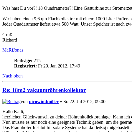
Was hast Du vor?! 18 Quadratmeter?! Eine Gasturbine zur Stromerz
Wir haben einen 9,6 qm Flachkollektor mit einem 1000 Liter Puffersp
Jeder Quadartmeter liefert etwa 500 Watt. Unser Speicher ist nach zw
Gruß
Richard
MaRiJonas
Beiträge:
215
Registriert:
Fr 20. Jan 2012, 17:49
Nach oben
Re: 18m2 vakuumröhrenkollektor
von
picowindmiller
» So 22. Jul 2012, 09:00
Hallo Kalli,
herzlichen Glückwunsch zu deiner Röhrenkollektoranlage. Kann ich
Nun müsste es nur noch eine geeignete Technik geben, um die geernt
Das Fraunhofer Institut für solare Systeme hat da fleißig mitgebaste