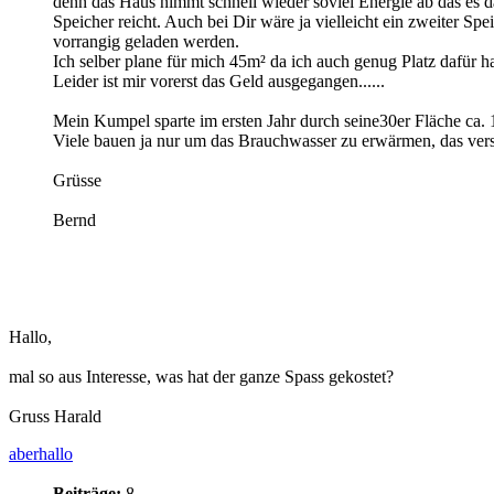
denn das Haus nimmt schnell wieder soviel Energie ab das es d
Speicher reicht. Auch bei Dir wäre ja vielleicht ein zweiter Sp
vorrangig geladen werden.
Ich selber plane für mich 45m² da ich auch genug Platz dafür h
Leider ist mir vorerst das Geld ausgegangen......
Mein Kumpel sparte im ersten Jahr durch seine30er Fläche ca. 1
Viele bauen ja nur um das Brauchwasser zu erwärmen, das vers
Grüsse
Bernd
Hallo,
mal so aus Interesse, was hat der ganze Spass gekostet?
Gruss Harald
aberhallo
Beiträge:
8