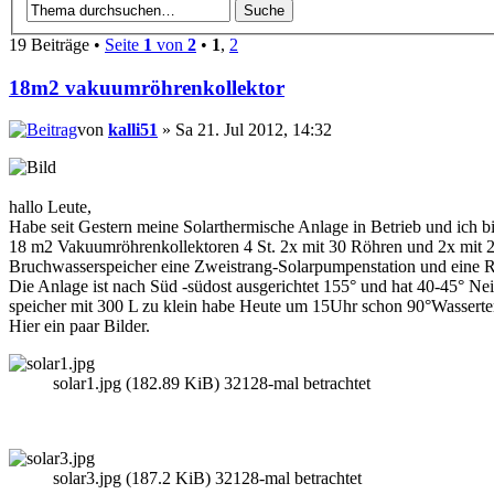
19 Beiträge •
Seite
1
von
2
•
1
,
2
18m2 vakuumröhrenkollektor
von
kalli51
» Sa 21. Jul 2012, 14:32
hallo Leute,
Habe seit Gestern meine Solarthermische Anlage in Betrieb und ich bi
18 m2 Vakuumröhrenkollektoren 4 St. 2x mit 30 Röhren und 2x mit 2
Bruchwasserspeicher eine Zweistrang-Solarpumpenstation und eine R
Die Anlage ist nach Süd -südost ausgerichtet 155° und hat 40-45° Ne
speicher mit 300 L zu klein habe Heute um 15Uhr schon 90°Wasser
Hier ein paar Bilder.
solar1.jpg (182.89 KiB) 32128-mal betrachtet
solar3.jpg (187.2 KiB) 32128-mal betrachtet