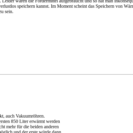
 Leider waren die Fördermittel aufgebraucht und so hat man inkonsequ
 verlustlos speichern kannst. Im Moment scheint das Speichern von Wä
u sein.
ckt, auch Vakuumröhren.
 ersten 850 Liter erwärmt werden
cht mehr für die beiden anderen
 möglich und der erste würde dann