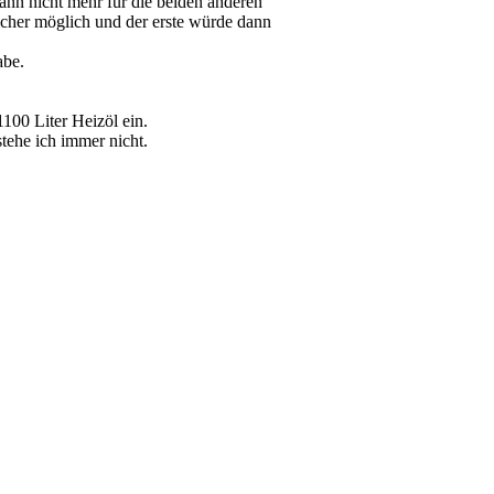
ann nicht mehr für die beiden anderen
eicher möglich und der erste würde dann
abe.
100 Liter Heizöl ein.
tehe ich immer nicht.