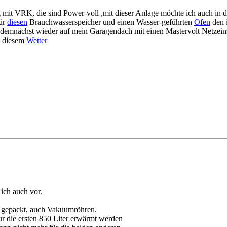
g mit VRK, die sind Power-voll ,mit dieser Anlage möchte ich auch in 
für
diesen
Brauchwasserspeicher und einen Wasser-geführten
Ofen
den 
mnächst wieder auf mein Garagendach mit einen Mastervolt Netzeinsp
i diesem
Wetter
 ich auch vor.
h gepackt, auch Vakuumröhren.
ur die ersten 850 Liter erwärmt werden