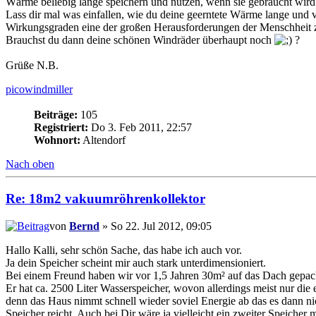
Wärme beliebig lange speichern und nutzen, wenn sie gebraucht wird.
Lass dir mal was einfallen, wie du deine geerntete Wärme lange und
Wirkungsgraden eine der großen Herausforderungen der Menschheit z
Brauchst du dann deine schönen Windräder überhaupt noch
?
Grüße N.B.
picowindmiller
Beiträge:
105
Registriert:
Do 3. Feb 2011, 22:57
Wohnort:
Altendorf
Nach oben
Re: 18m2 vakuumröhrenkollektor
von
Bernd
» So 22. Jul 2012, 09:05
Hallo Kalli, sehr schön Sache, das habe ich auch vor.
Ja dein Speicher scheint mir auch stark unterdimensioniert.
Bei einem Freund haben wir vor 1,5 Jahren 30m² auf das Dach gepa
Er hat ca. 2500 Liter Wasserspeicher, wovon allerdings meist nur die
denn das Haus nimmt schnell wieder soviel Energie ab das es dann ni
Speicher reicht. Auch bei Dir wäre ja vielleicht ein zweiter Speicher