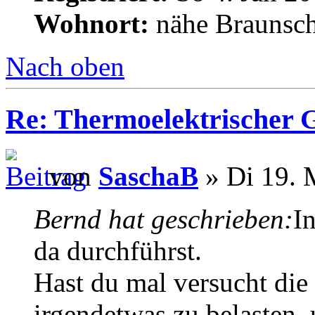
Wohnort:
nähe Braunsc
Nach oben
Re: Thermoelektrischer G
von
SaschaB
» Di 19. 
Bernd hat geschrieben:
I
da durchführst.
Hast du mal versucht die
irgendetwas zu belasten