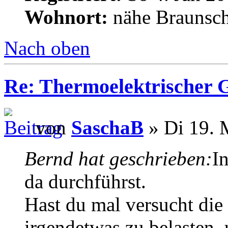
Wohnort:
nähe Braunsc
Nach oben
Re: Thermoelektrischer G
von
SaschaB
» Di 19. 
Bernd hat geschrieben:
I
da durchführst.
Hast du mal versucht die
irgendetwas zu belasten