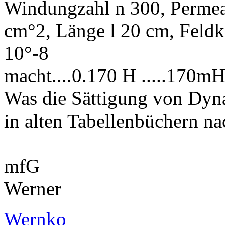
Windungzahl n 300, Permeab
cm°2, Länge l 20 cm, Feldk
10°-8
macht....0.170 H .....170mH
Was die Sättigung von Dyn
in alten Tabellenbüchern na
mfG
Werner
Wernko