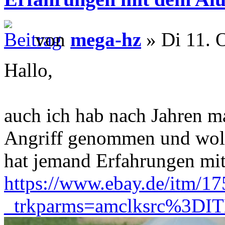
von
mega-hz
» Di 11. 
Hallo,
auch ich hab nach Jahren m
Angriff genommen und woll
hat jemand Erfahrungen mit
https://www.ebay.de/itm/1
_trkparms=amclksrc%3