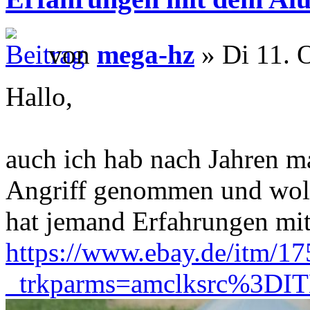
von
mega-hz
» Di 11. 
Hallo,
auch ich hab nach Jahren m
Angriff genommen und woll
hat jemand Erfahrungen mit
https://www.ebay.de/itm/1
_trkparms=amclksrc%3