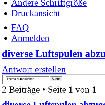
Ändere Schriftgröße
Druckansicht
FAQ
Anmelden
diverse Luftspulen abz
Antwort erstellen
2 Beiträge • Seite
1
von
1
diverse Luftspulen abzug