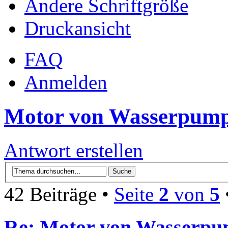
Ändere Schriftgröße
Druckansicht
FAQ
Anmelden
Motor von Wasserpump
Antwort erstellen
42 Beiträge •
Seite
2
von
5
Re: Motor von Wasserpu