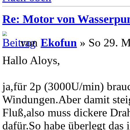
Re: Motor von Wasserpu
von
Ekofun
» So 29. M
Hallo Aloys,
ja,für 2p (3000U/min) brau
Windungen.Aber damit stei
Fluß,also muss dickere Draht
dafür.So habe überlegt das 