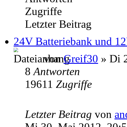
Zugriffe
Letzter Beitrag
24V Batteriebank und 12
von
Greif30
» Di 
8
Antworten
19611
Zugriffe
Letzter Beitrag
von
an
Mi 30. Mai 2012, 20: