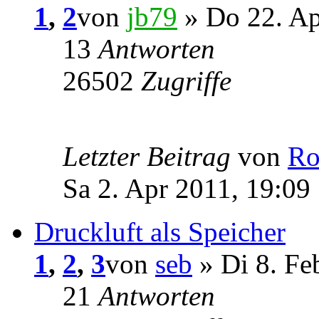
1
,
2
von
jb79
» Do 22. Ap
13
Antworten
26502
Zugriffe
Letzter Beitrag
von
Ro
Sa 2. Apr 2011, 19:09
Druckluft als Speicher
1
,
2
,
3
von
seb
» Di 8. Fe
21
Antworten