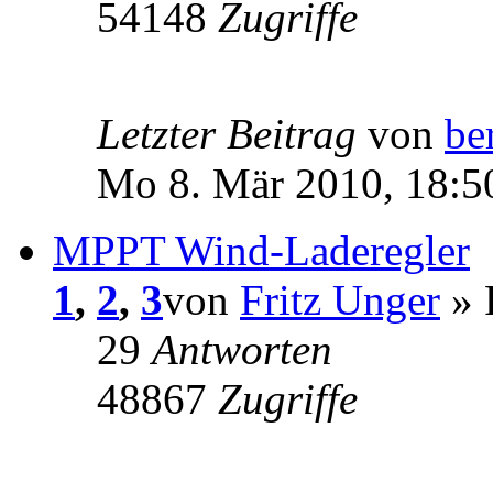
54148
Zugriffe
Letzter Beitrag
von
be
Mo 8. Mär 2010, 18:5
MPPT Wind-Laderegler
1
,
2
,
3
von
Fritz Unger
» 
29
Antworten
48867
Zugriffe