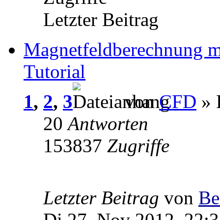
Letzter Beitrag
Magnetfeldberechnung m
Tutorial
1
,
2
,
3
von
CFD
» 
20
Antworten
153837
Zugriffe
Letzter Beitrag
von
Be
Di 27. Nov 2012, 22: