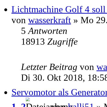
Lichtmachine Golf 4 sol
von
wasserkraft
» Mo 29.
5
Antworten
18913
Zugriffe
Letzter Beitrag
von
wa
Di 30. Okt 2018, 18:5
Servomotor als Generato
1
,
2
von
kalli51
» M