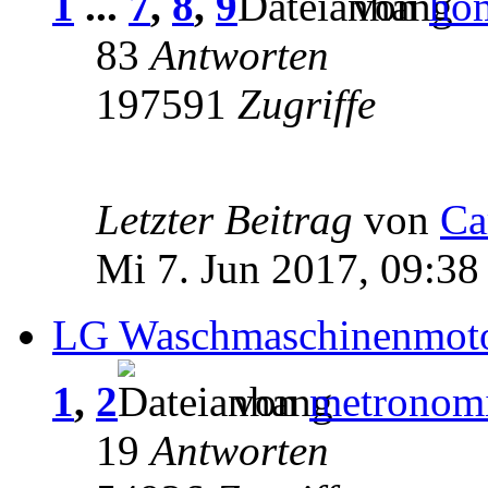
1
...
7
,
8
,
9
von
ho
83
Antworten
197591
Zugriffe
Letzter Beitrag
von
Ca
Mi 7. Jun 2017, 09:38
LG Waschmaschinenmotor
1
,
2
von
metronom
19
Antworten