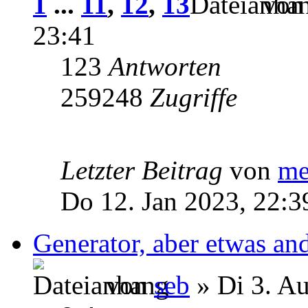
1
...
11
,
12
,
13
vo
23:41
123
Antworten
259248
Zugriffe
Letzter Beitrag
von
me
Do 12. Jan 2023, 22:3
Generator, aber etwas and
von
seb
» Di 3. A