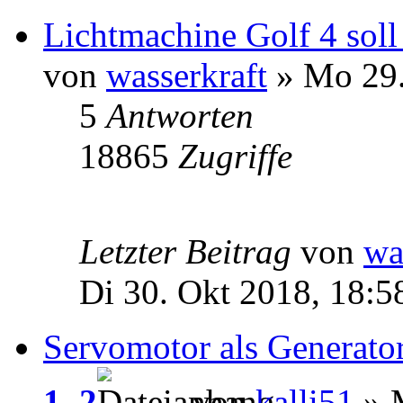
Lichtmachine Golf 4 sol
von
wasserkraft
» Mo 29.
5
Antworten
18865
Zugriffe
Letzter Beitrag
von
wa
Di 30. Okt 2018, 18:5
Servomotor als Generato
1
,
2
von
kalli51
» M