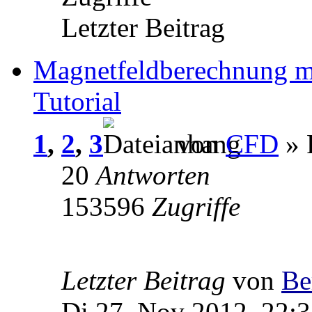
Letzter Beitrag
Magnetfeldberechnung m
Tutorial
1
,
2
,
3
von
CFD
» 
20
Antworten
153596
Zugriffe
Letzter Beitrag
von
Be
Di 27. Nov 2012, 22: