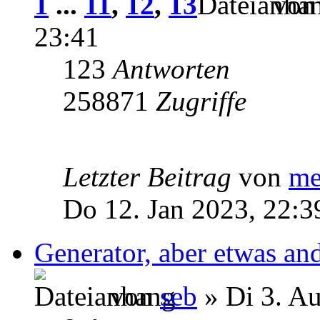
1
...
11
,
12
,
13
vo
23:41
123
Antworten
258871
Zugriffe
Letzter Beitrag
von
me
Do 12. Jan 2023, 22:3
Generator, aber etwas and
von
seb
» Di 3. A