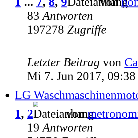
1
...
7
,
8
,
9
von
ho
83
Antworten
197278
Zugriffe
Letzter Beitrag
von
Ca
Mi 7. Jun 2017, 09:38
LG Waschmaschinenmotor
1
,
2
von
metronom
19
Antworten