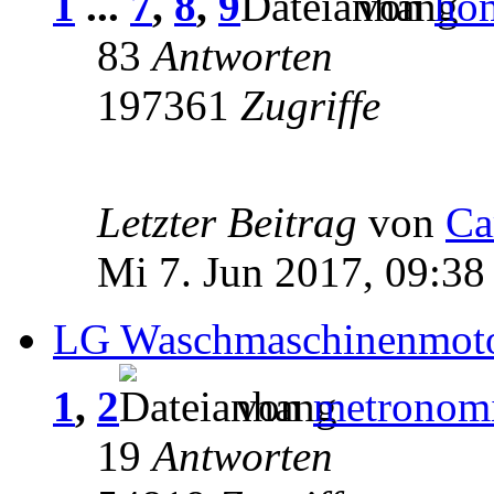
1
...
7
,
8
,
9
von
ho
83
Antworten
197361
Zugriffe
Letzter Beitrag
von
Ca
Mi 7. Jun 2017, 09:38
LG Waschmaschinenmotor
1
,
2
von
metronom
19
Antworten