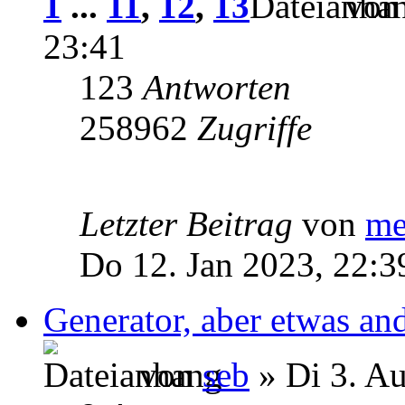
1
...
11
,
12
,
13
vo
23:41
123
Antworten
258962
Zugriffe
Letzter Beitrag
von
me
Do 12. Jan 2023, 22:3
Generator, aber etwas and
von
seb
» Di 3. A