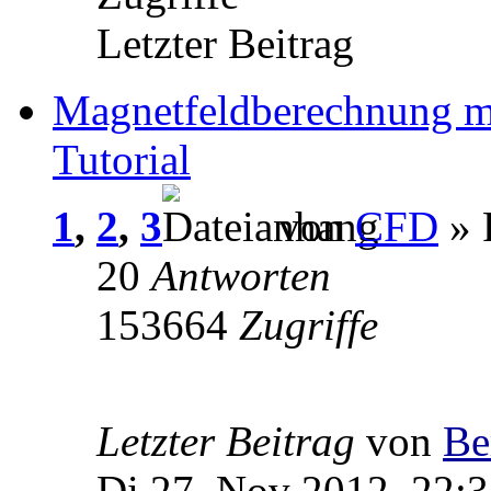
Letzter Beitrag
Magnetfeldberechnung m
Tutorial
1
,
2
,
3
von
CFD
» 
20
Antworten
153664
Zugriffe
Letzter Beitrag
von
Be
Di 27. Nov 2012, 22: