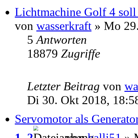
Lichtmachine Golf 4 sol
von
wasserkraft
» Mo 29.
5
Antworten
18879
Zugriffe
Letzter Beitrag
von
wa
Di 30. Okt 2018, 18:5
Servomotor als Generato
1
,
2
von
kalli51
» M