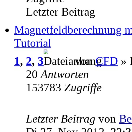
Letzter Beitrag
Magnetfeldberechnung m
Tutorial
1
,
2
,
3
von
CFD
» 
20
Antworten
153783
Zugriffe
Letzter Beitrag
von
Be
Di 27. Nov 2012, 22: