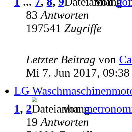
1
...
7
,
8
,
9
von
ho
83
Antworten
197541
Zugriffe
Letzter Beitrag
von
Ca
Mi 7. Jun 2017, 09:38
LG Waschmaschinenmotor
1
,
2
von
metronom
19
Antworten