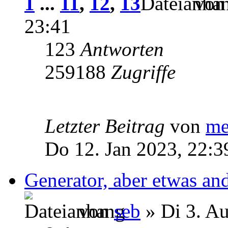
1
...
11
,
12
,
13
vo
23:41
123
Antworten
259188
Zugriffe
Letzter Beitrag
von
me
Do 12. Jan 2023, 22:3
Generator, aber etwas and
von
seb
» Di 3. A