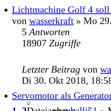
Lichtmachine Golf 4 sol
von
wasserkraft
» Mo 29.
5
Antworten
18907
Zugriffe
Letzter Beitrag
von
wa
Di 30. Okt 2018, 18:5
Servomotor als Generato
1
,
2
von
kalli51
» M