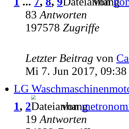
1
...
7
,
8
,
9
von
ho
83
Antworten
197578
Zugriffe
Letzter Beitrag
von
Ca
Mi 7. Jun 2017, 09:38
LG Waschmaschinenmotor
1
,
2
von
metronom
19
Antworten