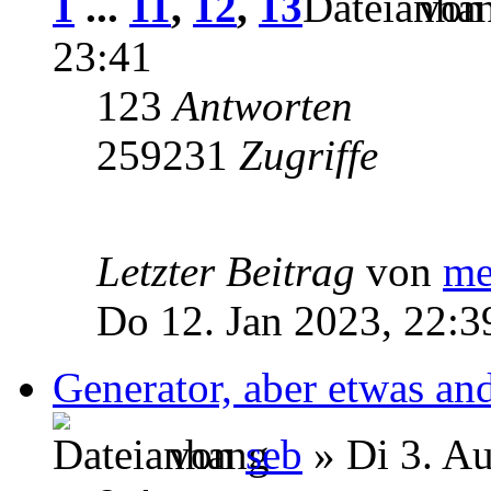
1
...
11
,
12
,
13
vo
23:41
123
Antworten
259231
Zugriffe
Letzter Beitrag
von
me
Do 12. Jan 2023, 22:3
Generator, aber etwas and
von
seb
» Di 3. A