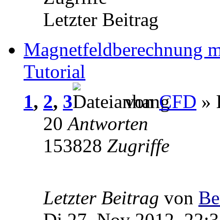
Letzter Beitrag
Magnetfeldberechnung m
Tutorial
1
,
2
,
3
von
CFD
» 
20
Antworten
153828
Zugriffe
Letzter Beitrag
von
Be
Di 27. Nov 2012, 22: