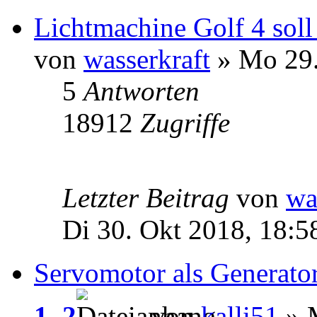
Lichtmachine Golf 4 sol
von
wasserkraft
» Mo 29.
5
Antworten
18912
Zugriffe
Letzter Beitrag
von
wa
Di 30. Okt 2018, 18:5
Servomotor als Generato
1
,
2
von
kalli51
» M