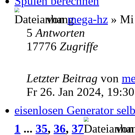
Spulen berechnen
von
mega-hz
» Mi 
5
Antworten
17776
Zugriffe
Letzter Beitrag
von
me
Fr 26. Jan 2024, 19:30
eisenlosen Generator selb
1
...
35
,
36
,
37
vo