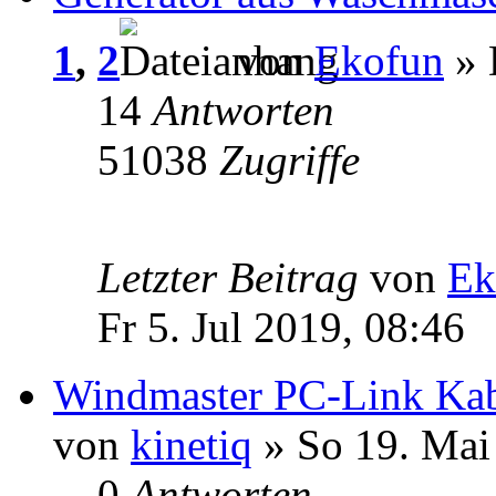
1
,
2
von
Ekofun
» 
14
Antworten
51038
Zugriffe
Letzter Beitrag
von
Ek
Fr 5. Jul 2019, 08:46
Windmaster PC-Link Ka
von
kinetiq
» So 19. Mai
0
Antworten