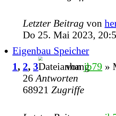
Letzter Beitrag
von
he
Do 25. Mai 2023, 20:
Eigenbau Speicher
1
,
2
,
3
von
jb79
» M
26
Antworten
68921
Zugriffe