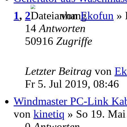
1
,
2
von
Ekofun
» 
14
Antworten
50916
Zugriffe
Letzter Beitrag
von
Ek
Fr 5. Jul 2019, 08:46
Windmaster PC-Link Ka
von
kinetiq
» So 19. Mai
0
Antworten