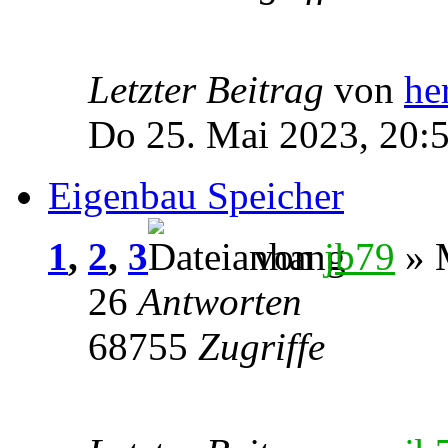
Letzter Beitrag
von
he
Do 25. Mai 2023, 20:
Eigenbau Speicher
1
,
2
,
3
von
jb79
» M
26
Antworten
68755
Zugriffe