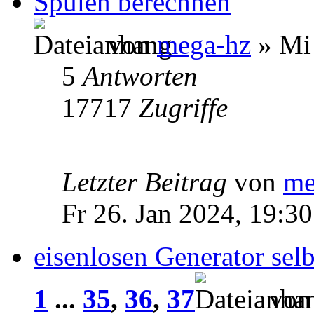
Spulen berechnen
von
mega-hz
» Mi 
5
Antworten
17717
Zugriffe
Letzter Beitrag
von
me
Fr 26. Jan 2024, 19:30
eisenlosen Generator selb
1
...
35
,
36
,
37
vo