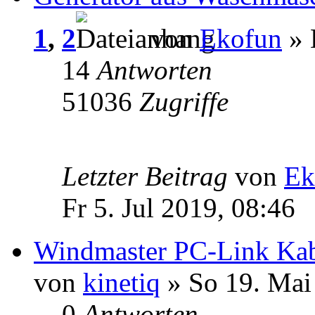
1
,
2
von
Ekofun
» 
14
Antworten
51036
Zugriffe
Letzter Beitrag
von
Ek
Fr 5. Jul 2019, 08:46
Windmaster PC-Link Ka
von
kinetiq
» So 19. Mai
0
Antworten