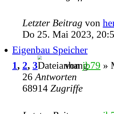
Letzter Beitrag
von
he
Do 25. Mai 2023, 20:
Eigenbau Speicher
1
,
2
,
3
von
jb79
» M
26
Antworten
68914
Zugriffe