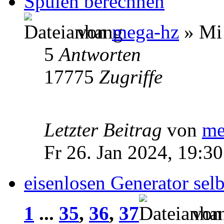
Spulen berechnen
von
mega-hz
» Mi 
5
Antworten
17775
Zugriffe
Letzter Beitrag
von
me
Fr 26. Jan 2024, 19:30
eisenlosen Generator selb
1
...
35
,
36
,
37
vo