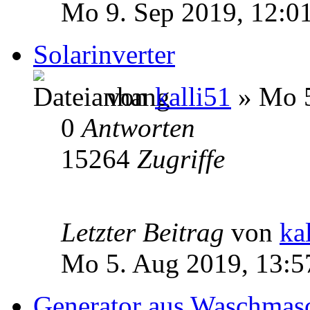
Mo 9. Sep 2019, 12:0
Solarinverter
von
kalli51
» Mo 5
0
Antworten
15264
Zugriffe
Letzter Beitrag
von
ka
Mo 5. Aug 2019, 13:5
Generator aus Waschmas