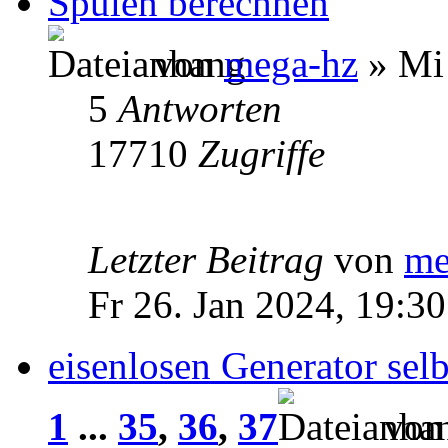
Spulen berechnen
von
mega-hz
» Mi 
5
Antworten
17710
Zugriffe
Letzter Beitrag
von
me
Fr 26. Jan 2024, 19:30
eisenlosen Generator selb
1
...
35
,
36
,
37
vo