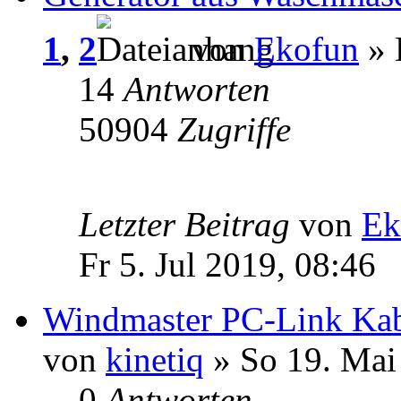
1
,
2
von
Ekofun
» 
14
Antworten
50904
Zugriffe
Letzter Beitrag
von
Ek
Fr 5. Jul 2019, 08:46
Windmaster PC-Link Ka
von
kinetiq
» So 19. Mai
0
Antworten