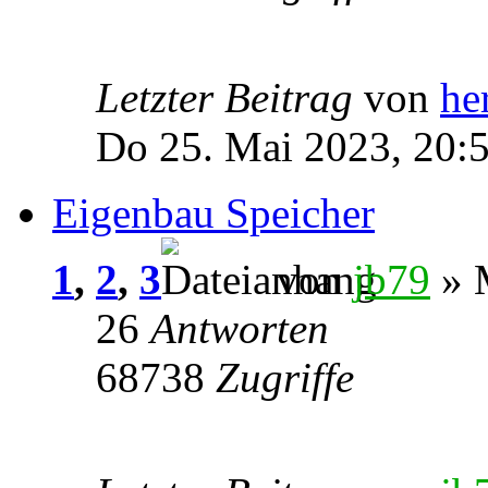
Letzter Beitrag
von
he
Do 25. Mai 2023, 20:
Eigenbau Speicher
1
,
2
,
3
von
jb79
» M
26
Antworten
68738
Zugriffe