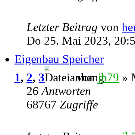
Letzter Beitrag
von
he
Do 25. Mai 2023, 20:
Eigenbau Speicher
1
,
2
,
3
von
jb79
» M
26
Antworten
68767
Zugriffe