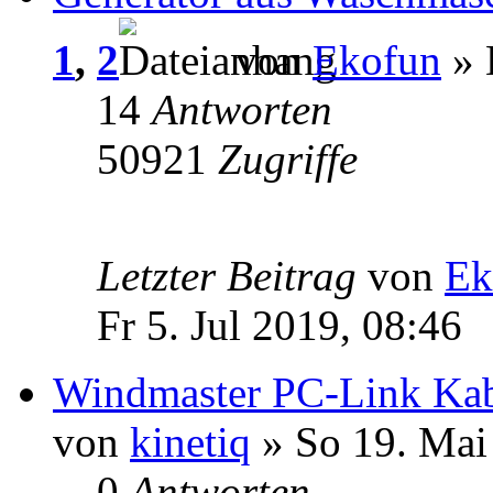
1
,
2
von
Ekofun
» 
14
Antworten
50921
Zugriffe
Letzter Beitrag
von
Ek
Fr 5. Jul 2019, 08:46
Windmaster PC-Link Ka
von
kinetiq
» So 19. Mai
0
Antworten