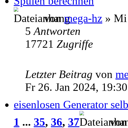
Spulen berechnen
von
mega-hz
» Mi 
5
Antworten
17721
Zugriffe
Letzter Beitrag
von
me
Fr 26. Jan 2024, 19:30
eisenlosen Generator selb
1
...
35
,
36
,
37
vo