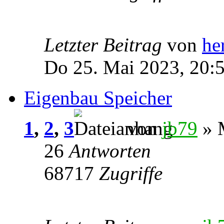
Letzter Beitrag
von
he
Do 25. Mai 2023, 20:
Eigenbau Speicher
1
,
2
,
3
von
jb79
» M
26
Antworten
68717
Zugriffe