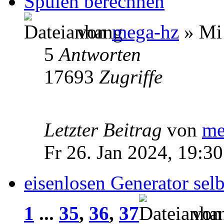
Spulen berechnen
von
mega-hz
» Mi 
5
Antworten
17693
Zugriffe
Letzter Beitrag
von
me
Fr 26. Jan 2024, 19:30
eisenlosen Generator selb
1
...
35
,
36
,
37
vo