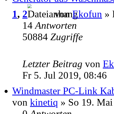
1
,
2
von
Ekofun
» 
14
Antworten
50884
Zugriffe
Letzter Beitrag
von
Ek
Fr 5. Jul 2019, 08:46
Windmaster PC-Link Ka
von
kinetiq
» So 19. Mai
0
Antworten