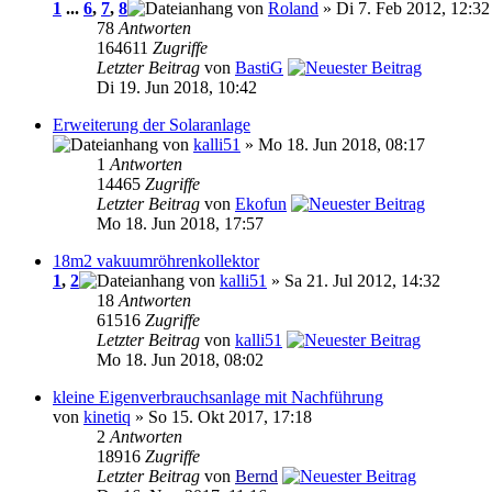
1
...
6
,
7
,
8
von
Roland
» Di 7. Feb 2012, 12:32
78
Antworten
164611
Zugriffe
Letzter Beitrag
von
BastiG
Di 19. Jun 2018, 10:42
Erweiterung der Solaranlage
von
kalli51
» Mo 18. Jun 2018, 08:17
1
Antworten
14465
Zugriffe
Letzter Beitrag
von
Ekofun
Mo 18. Jun 2018, 17:57
18m2 vakuumröhrenkollektor
1
,
2
von
kalli51
» Sa 21. Jul 2012, 14:32
18
Antworten
61516
Zugriffe
Letzter Beitrag
von
kalli51
Mo 18. Jun 2018, 08:02
kleine Eigenverbrauchsanlage mit Nachführung
von
kinetiq
» So 15. Okt 2017, 17:18
2
Antworten
18916
Zugriffe
Letzter Beitrag
von
Bernd