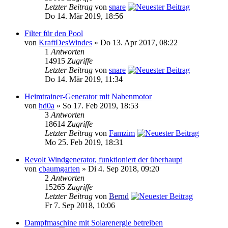
Letzter Beitrag
von
snare
Do 14. Mär 2019, 18:56
Filter für den Pool
von
KraftDesWindes
» Do 13. Apr 2017, 08:22
1
Antworten
14915
Zugriffe
Letzter Beitrag
von
snare
Do 14. Mär 2019, 11:34
Heimtrainer-Generator mit Nabenmotor
von
hd0a
» So 17. Feb 2019, 18:53
3
Antworten
18614
Zugriffe
Letzter Beitrag
von
Famzim
Mo 25. Feb 2019, 18:31
Revolt Windgenerator, funktioniert der überhaupt
von
cbaumgarten
» Di 4. Sep 2018, 09:20
2
Antworten
15265
Zugriffe
Letzter Beitrag
von
Bernd
Fr 7. Sep 2018, 10:06
Dampfmaschine mit Solarenergie betreiben