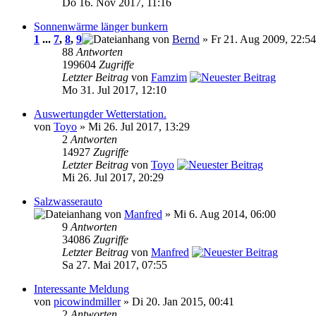
Do 16. Nov 2017, 11:16
Sonnenwärme länger bunkern
1
...
7
,
8
,
9
von
Bernd
» Fr 21. Aug 2009, 22:54
88
Antworten
199604
Zugriffe
Letzter Beitrag
von
Famzim
Mo 31. Jul 2017, 12:10
Auswertungder Wetterstation.
von
Toyo
» Mi 26. Jul 2017, 13:29
2
Antworten
14927
Zugriffe
Letzter Beitrag
von
Toyo
Mi 26. Jul 2017, 20:29
Salzwasserauto
von
Manfred
» Mi 6. Aug 2014, 06:00
9
Antworten
34086
Zugriffe
Letzter Beitrag
von
Manfred
Sa 27. Mai 2017, 07:55
Interessante Meldung
von
picowindmiller
» Di 20. Jan 2015, 00:41
2
Antworten