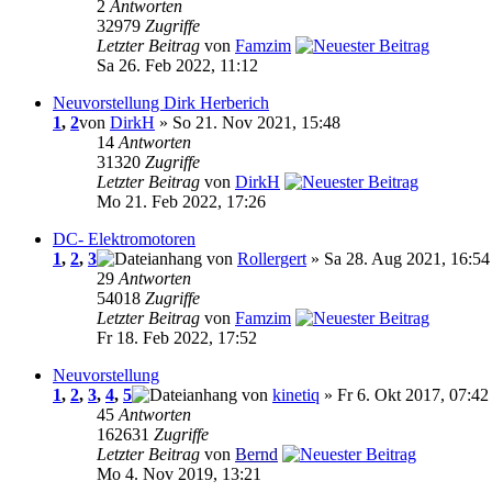
2
Antworten
32979
Zugriffe
Letzter Beitrag
von
Famzim
Sa 26. Feb 2022, 11:12
Neuvorstellung Dirk Herberich
1
,
2
von
DirkH
» So 21. Nov 2021, 15:48
14
Antworten
31320
Zugriffe
Letzter Beitrag
von
DirkH
Mo 21. Feb 2022, 17:26
DC- Elektromotoren
1
,
2
,
3
von
Rollergert
» Sa 28. Aug 2021, 16:54
29
Antworten
54018
Zugriffe
Letzter Beitrag
von
Famzim
Fr 18. Feb 2022, 17:52
Neuvorstellung
1
,
2
,
3
,
4
,
5
von
kinetiq
» Fr 6. Okt 2017, 07:42
45
Antworten
162631
Zugriffe
Letzter Beitrag
von
Bernd
Mo 4. Nov 2019, 13:21