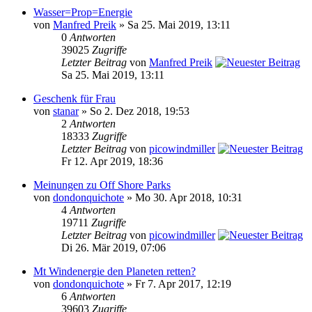
Wasser=Prop=Energie
von
Manfred Preik
» Sa 25. Mai 2019, 13:11
0
Antworten
39025
Zugriffe
Letzter Beitrag
von
Manfred Preik
Sa 25. Mai 2019, 13:11
Geschenk für Frau
von
stanar
» So 2. Dez 2018, 19:53
2
Antworten
18333
Zugriffe
Letzter Beitrag
von
picowindmiller
Fr 12. Apr 2019, 18:36
Meinungen zu Off Shore Parks
von
dondonquichote
» Mo 30. Apr 2018, 10:31
4
Antworten
19711
Zugriffe
Letzter Beitrag
von
picowindmiller
Di 26. Mär 2019, 07:06
Mt Windenergie den Planeten retten?
von
dondonquichote
» Fr 7. Apr 2017, 12:19
6
Antworten
39603
Zugriffe