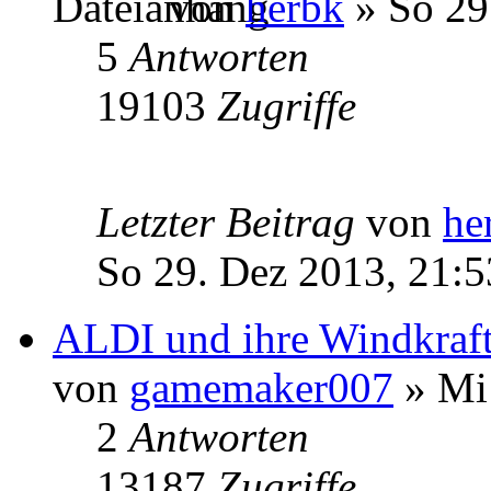
von
herbk
» So 29
5
Antworten
19103
Zugriffe
Letzter Beitrag
von
he
So 29. Dez 2013, 21:5
ALDI und ihre Windkraf
von
gamemaker007
» Mi 
2
Antworten
13187
Zugriffe