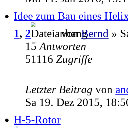
Idee zum Bau eines Heli
1
,
2
von
Bernd
» Sa
15
Antworten
51116
Zugriffe
Letzter Beitrag
von
an
Sa 19. Dez 2015, 18:5
H-5-Rotor