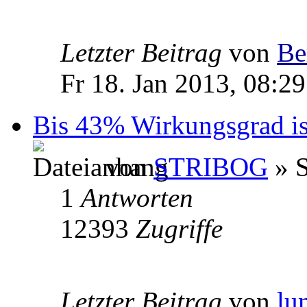
Letzter Beitrag
von
Be
Fr 18. Jan 2013, 08:29
Bis 43% Wirkungsgrad ist
von
STRIBOG
» S
1
Antworten
12393
Zugriffe
Letzter Beitrag
von
lu