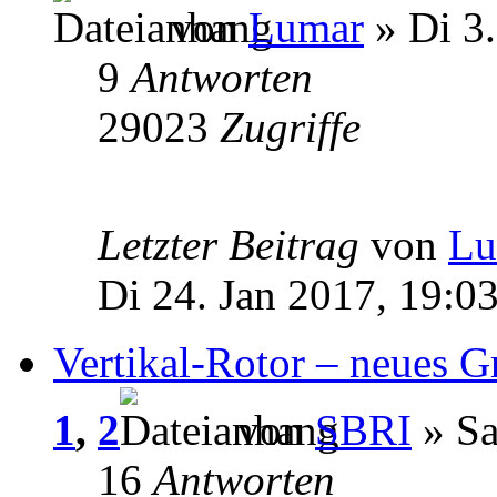
von
Lumar
» Di 3.
9
Antworten
29023
Zugriffe
Letzter Beitrag
von
Lu
Di 24. Jan 2017, 19:0
Vertikal-Rotor – neues 
1
,
2
von
SBRI
» Sa
16
Antworten