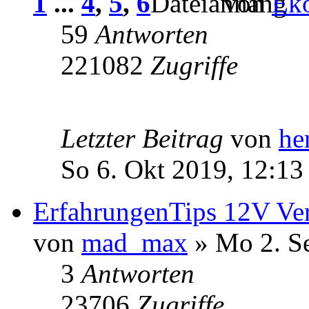
1
...
4
,
5
,
6
von
Ek
59
Antworten
221082
Zugriffe
Letzter Beitrag
von
he
So 6. Okt 2019, 12:13
ErfahrungenTips 12V Ver
von
mad_max
» Mo 2. S
3
Antworten
23706
Zugriffe