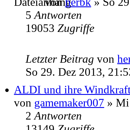
von
herbk
» So 29
5
Antworten
19053
Zugriffe
Letzter Beitrag
von
he
So 29. Dez 2013, 21:5
ALDI und ihre Windkraf
von
gamemaker007
» Mi 
2
Antworten
13149
Zugriffe