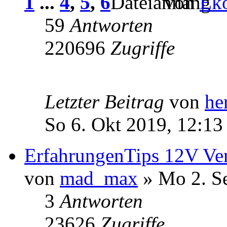
1
...
4
,
5
,
6
von
Ek
59
Antworten
220696
Zugriffe
Letzter Beitrag
von
he
So 6. Okt 2019, 12:13
ErfahrungenTips 12V Ver
von
mad_max
» Mo 2. S
3
Antworten
23626
Zugriffe