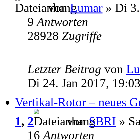
von
Lumar
» Di 3.
9
Antworten
28928
Zugriffe
Letzter Beitrag
von
Lu
Di 24. Jan 2017, 19:0
Vertikal-Rotor – neues 
1
,
2
von
SBRI
» Sa
16
Antworten