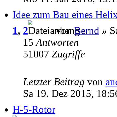
Idee zum Bau eines Heli
1
,
2
von
Bernd
» Sa
15
Antworten
51007
Zugriffe
Letzter Beitrag
von
an
Sa 19. Dez 2015, 18:5
H-5-Rotor