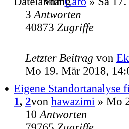
von
Caro
» Sa 17.
3
Antworten
40873
Zugriffe
Letzter Beitrag
von
Ek
Mo 19. Mär 2018, 14:
Eigene Standortanalyse 
1
,
2
von
hawazimi
» Mo 2
10
Antworten
79765
Zugriffe