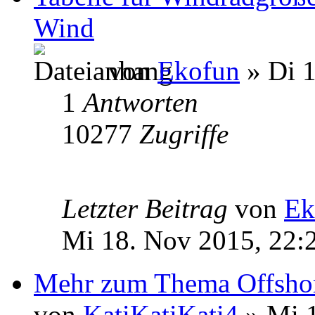
Wind
von
Ekofun
» Di 1
1
Antworten
10277
Zugriffe
Letzter Beitrag
von
Ek
Mi 18. Nov 2015, 22:
Mehr zum Thema Offshor
von
KatiKatiKati4
» Mi 1