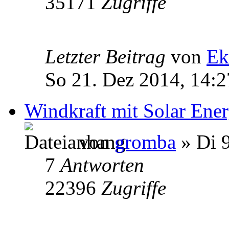
35171
Zugriffe
Letzter Beitrag
von
Ek
So 21. Dez 2014, 14:2
Windkraft mit Solar Ener
von
gromba
» Di 9
7
Antworten
22396
Zugriffe