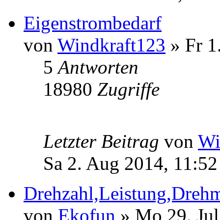
Eigenstrombedarf
von
Windkraft123
» Fr 1
5
Antworten
18980
Zugriffe
Letzter Beitrag
von
Wi
Sa 2. Aug 2014, 11:52
Drehzahl,Leistung,Dreh
von
Ekofun
» Mo 29. Jul