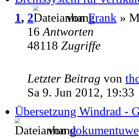
1
,
2
von
Frank
» Mi
16
Antworten
48118
Zugriffe
Letzter Beitrag
von
th
Sa 9. Jun 2012, 19:33
Übersetzung Windrad - G
von
dokumentuwe