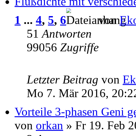
Flußdichte mit verschied
1
...
4
,
5
,
6
von
Ek
51
Antworten
99056
Zugriffe
Letzter Beitrag
von
Ek
Mo 7. Mär 2016, 20:2
Vorteile 3-phasen Geni 
von
orkan
» Fr 19. Feb 2