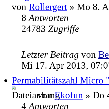
von
Rollergert
» Mo 8. A
8
Antworten
24783
Zugriffe
Letzter Beitrag
von
Be
Mi 17. Apr 2013, 07:0
Permabilitätszahl Micro "
von
Ekofun
» Do 4
4
Antworten