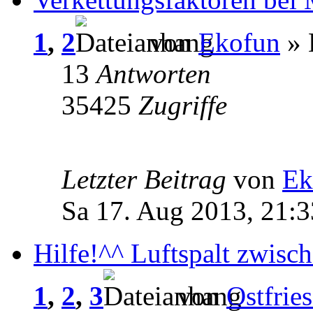
1
,
2
von
Ekofun
» 
13
Antworten
35425
Zugriffe
Letzter Beitrag
von
Ek
Sa 17. Aug 2013, 21:3
Hilfe!^^ Luftspalt zwis
1
,
2
,
3
von
Ostfrie