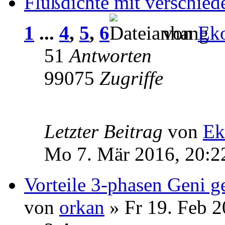
Flußdichte mit verschied
1
...
4
,
5
,
6
von
Ek
51
Antworten
99075
Zugriffe
Letzter Beitrag
von
Ek
Mo 7. Mär 2016, 20:2
Vorteile 3-phasen Geni 
von
orkan
» Fr 19. Feb 2