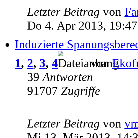
Letzter Beitrag
von
Fa
Do 4. Apr 2013, 19:47
Induzierte Spanungsbere
1
,
2
,
3
,
4
von
Ekof
39
Antworten
91707
Zugriffe
Letzter Beitrag
von
v
Mi 13. Mär 2013, 14: