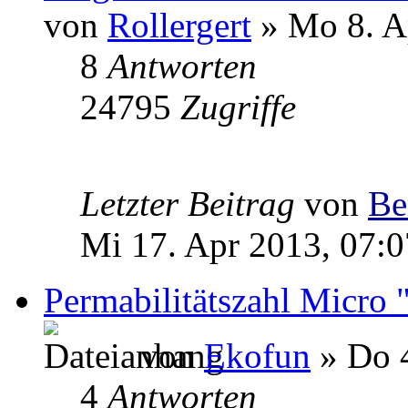
von
Rollergert
» Mo 8. A
8
Antworten
24795
Zugriffe
Letzter Beitrag
von
Be
Mi 17. Apr 2013, 07:0
Permabilitätszahl Micro "
von
Ekofun
» Do 4
4
Antworten