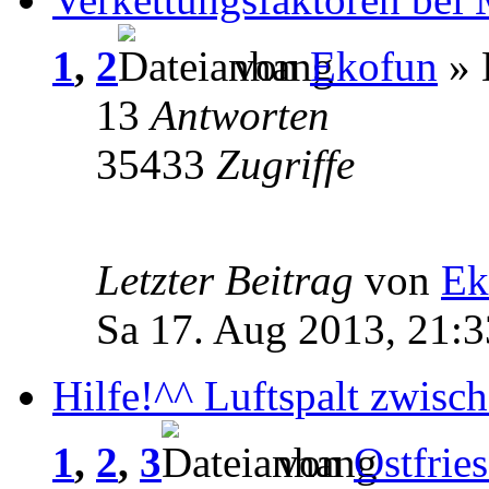
1
,
2
von
Ekofun
» 
13
Antworten
35433
Zugriffe
Letzter Beitrag
von
Ek
Sa 17. Aug 2013, 21:3
Hilfe!^^ Luftspalt zwis
1
,
2
,
3
von
Ostfrie