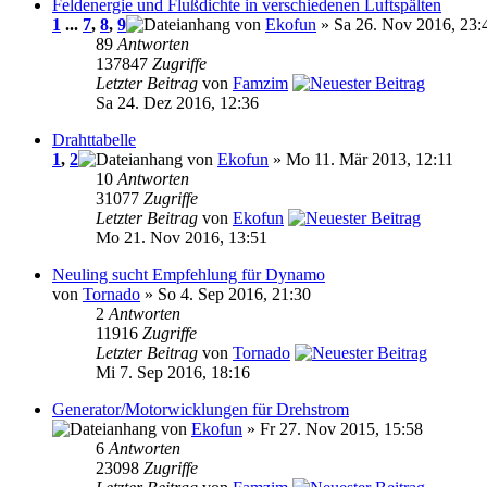
Feldenergie und Flußdichte in verschiedenen Luftspälten
1
...
7
,
8
,
9
von
Ekofun
» Sa 26. Nov 2016, 23:
89
Antworten
137847
Zugriffe
Letzter Beitrag
von
Famzim
Sa 24. Dez 2016, 12:36
Drahttabelle
1
,
2
von
Ekofun
» Mo 11. Mär 2013, 12:11
10
Antworten
31077
Zugriffe
Letzter Beitrag
von
Ekofun
Mo 21. Nov 2016, 13:51
Neuling sucht Empfehlung für Dynamo
von
Tornado
» So 4. Sep 2016, 21:30
2
Antworten
11916
Zugriffe
Letzter Beitrag
von
Tornado
Mi 7. Sep 2016, 18:16
Generator/Motorwicklungen für Drehstrom
von
Ekofun
» Fr 27. Nov 2015, 15:58
6
Antworten
23098
Zugriffe