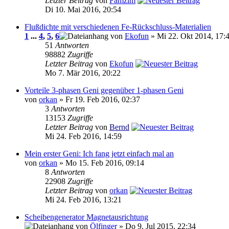
Letzter Beitrag
von
Famzim
Di 10. Mai 2016, 20:54
Flußdichte mit verschiedenen Fe-Rückschluss-Materialien
1
...
4
,
5
,
6
von
Ekofun
» Mi 22. Okt 2014, 17:
51
Antworten
98882
Zugriffe
Letzter Beitrag
von
Ekofun
Mo 7. Mär 2016, 20:22
Vorteile 3-phasen Geni gegenüber 1-phasen Geni
von
orkan
» Fr 19. Feb 2016, 02:37
3
Antworten
13153
Zugriffe
Letzter Beitrag
von
Bernd
Mi 24. Feb 2016, 14:59
Mein erster Geni: Ich fang jetzt einfach mal an
von
orkan
» Mo 15. Feb 2016, 09:14
8
Antworten
22908
Zugriffe
Letzter Beitrag
von
orkan
Mi 24. Feb 2016, 13:21
Scheibengenerator Magnetausrichtung
von
Ölfinger
» Do 9. Jul 2015, 22:34