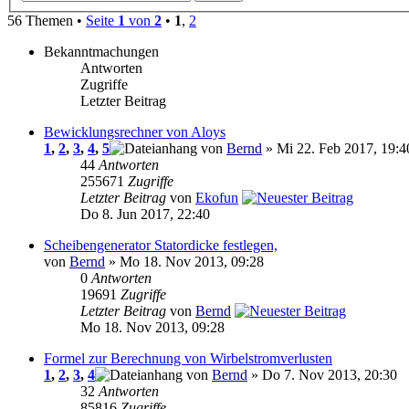
56 Themen •
Seite
1
von
2
•
1
,
2
Bekanntmachungen
Antworten
Zugriffe
Letzter Beitrag
Bewicklungsrechner von Aloys
1
,
2
,
3
,
4
,
5
von
Bernd
» Mi 22. Feb 2017, 19:4
44
Antworten
255671
Zugriffe
Letzter Beitrag
von
Ekofun
Do 8. Jun 2017, 22:40
Scheibengenerator Statordicke festlegen,
von
Bernd
» Mo 18. Nov 2013, 09:28
0
Antworten
19691
Zugriffe
Letzter Beitrag
von
Bernd
Mo 18. Nov 2013, 09:28
Formel zur Berechnung von Wirbelstromverlusten
1
,
2
,
3
,
4
von
Bernd
» Do 7. Nov 2013, 20:30
32
Antworten
85816
Zugriffe