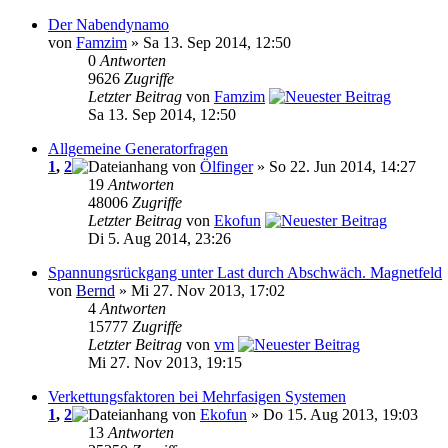
Der Nabendynamo
von
Famzim
» Sa 13. Sep 2014, 12:50
0
Antworten
9626
Zugriffe
Letzter Beitrag
von
Famzim
Sa 13. Sep 2014, 12:50
Allgemeine Generatorfragen
1
,
2
von
Ölfinger
» So 22. Jun 2014, 14:27
19
Antworten
48006
Zugriffe
Letzter Beitrag
von
Ekofun
Di 5. Aug 2014, 23:26
Spannungsrückgang unter Last durch Abschwäch. Magnetfeld
von
Bernd
» Mi 27. Nov 2013, 17:02
4
Antworten
15777
Zugriffe
Letzter Beitrag
von
vm
Mi 27. Nov 2013, 19:15
Verkettungsfaktoren bei Mehrfasigen Systemen
1
,
2
von
Ekofun
» Do 15. Aug 2013, 19:03
13
Antworten