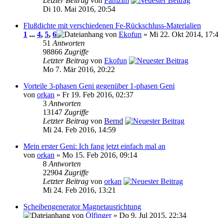
Letzter Beitrag
von
Famzim
Di 10. Mai 2016, 20:54
Flußdichte mit verschiedenen Fe-Rückschluss-Materialien
1
...
4
,
5
,
6
von
Ekofun
» Mi 22. Okt 2014, 17:
51
Antworten
98866
Zugriffe
Letzter Beitrag
von
Ekofun
Mo 7. Mär 2016, 20:22
Vorteile 3-phasen Geni gegenüber 1-phasen Geni
von
orkan
» Fr 19. Feb 2016, 02:37
3
Antworten
13147
Zugriffe
Letzter Beitrag
von
Bernd
Mi 24. Feb 2016, 14:59
Mein erster Geni: Ich fang jetzt einfach mal an
von
orkan
» Mo 15. Feb 2016, 09:14
8
Antworten
22904
Zugriffe
Letzter Beitrag
von
orkan
Mi 24. Feb 2016, 13:21
Scheibengenerator Magnetausrichtung
von
Ölfinger
» Do 9. Jul 2015, 22:34