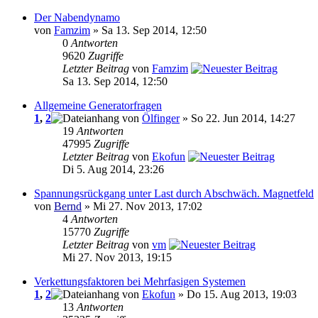
Der Nabendynamo
von
Famzim
» Sa 13. Sep 2014, 12:50
0
Antworten
9620
Zugriffe
Letzter Beitrag
von
Famzim
Sa 13. Sep 2014, 12:50
Allgemeine Generatorfragen
1
,
2
von
Ölfinger
» So 22. Jun 2014, 14:27
19
Antworten
47995
Zugriffe
Letzter Beitrag
von
Ekofun
Di 5. Aug 2014, 23:26
Spannungsrückgang unter Last durch Abschwäch. Magnetfeld
von
Bernd
» Mi 27. Nov 2013, 17:02
4
Antworten
15770
Zugriffe
Letzter Beitrag
von
vm
Mi 27. Nov 2013, 19:15
Verkettungsfaktoren bei Mehrfasigen Systemen
1
,
2
von
Ekofun
» Do 15. Aug 2013, 19:03
13
Antworten