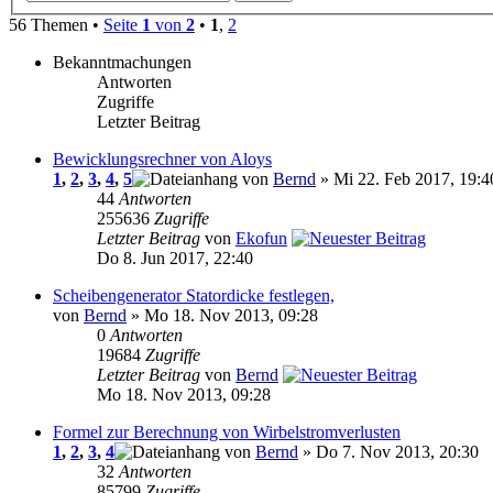
56 Themen •
Seite
1
von
2
•
1
,
2
Bekanntmachungen
Antworten
Zugriffe
Letzter Beitrag
Bewicklungsrechner von Aloys
1
,
2
,
3
,
4
,
5
von
Bernd
» Mi 22. Feb 2017, 19:4
44
Antworten
255636
Zugriffe
Letzter Beitrag
von
Ekofun
Do 8. Jun 2017, 22:40
Scheibengenerator Statordicke festlegen,
von
Bernd
» Mo 18. Nov 2013, 09:28
0
Antworten
19684
Zugriffe
Letzter Beitrag
von
Bernd
Mo 18. Nov 2013, 09:28
Formel zur Berechnung von Wirbelstromverlusten
1
,
2
,
3
,
4
von
Bernd
» Do 7. Nov 2013, 20:30
32
Antworten
85799
Zugriffe