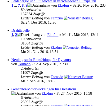
Feldenergie und Flußdichte in verschiedenen Luftspälten
1
...
7
,
8
,
9
von
Ekofun
» Sa 26. Nov 2016, 23:
89
Antworten
137834
Zugriffe
Letzter Beitrag
von
Famzim
Sa 24. Dez 2016, 12:36
Drahttabelle
1
,
2
von
Ekofun
» Mo 11. Mär 2013, 12:11
10
Antworten
31064
Zugriffe
Letzter Beitrag
von
Ekofun
Mo 21. Nov 2016, 13:51
Neuling sucht Empfehlung für Dynamo
von
Tornado
» So 4. Sep 2016, 21:30
2
Antworten
11907
Zugriffe
Letzter Beitrag
von
Tornado
Mi 7. Sep 2016, 18:16
Generator/Motorwicklungen für Drehstrom
von
Ekofun
» Fr 27. Nov 2015, 15:58
6
Antworten
23092
Zugriffe