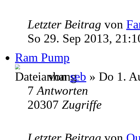
Letzter Beitrag
von
Fa
So 29. Sep 2013, 21:1
Ram Pump
von
seb
» Do 1. A
7
Antworten
20307
Zugriffe
Letzter Beitrag
von
Qu