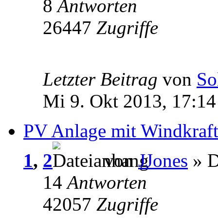
8
Antworten
26447
Zugriffe
Letzter Beitrag
von
So
Mi 9. Okt 2013, 17:14
PV Anlage mit Windkraf
1
,
2
von
JJones
» D
14
Antworten
42057
Zugriffe