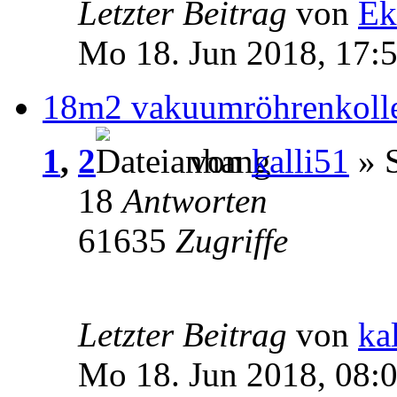
Letzter Beitrag
von
Ek
Mo 18. Jun 2018, 17:
18m2 vakuumröhrenkoll
1
,
2
von
kalli51
» S
18
Antworten
61635
Zugriffe
Letzter Beitrag
von
ka
Mo 18. Jun 2018, 08: