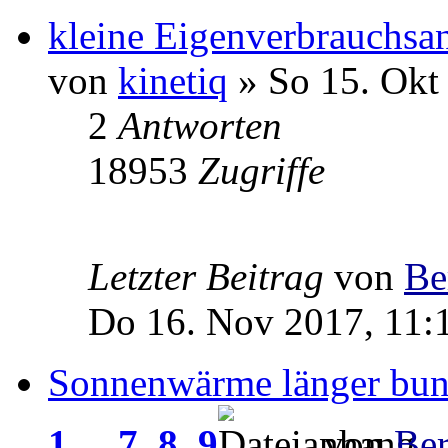
kleine Eigenverbrauchsa
von
kinetiq
» So 15. Okt
2
Antworten
18953
Zugriffe
Letzter Beitrag
von
Be
Do 16. Nov 2017, 11:
Sonnenwärme länger bun
1
...
7
,
8
,
9
von
Be