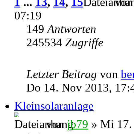
1
...
13
,
14
,
15
vo
07:19
149
Antworten
245534
Zugriffe
Letzter Beitrag
von
be
Do 14. Nov 2013, 17:
Kleinsolaranlage
von
jb79
» Mi 17.