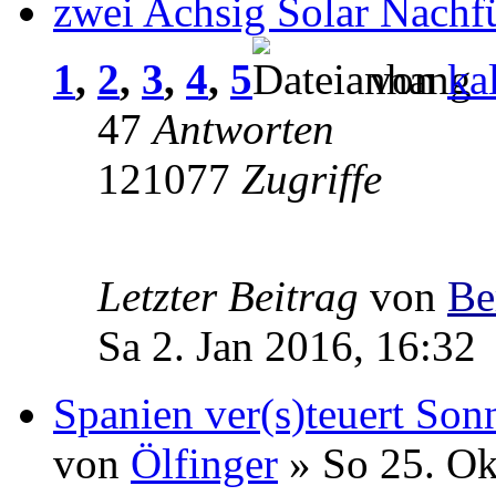
zwei Achsig Solar Nachf
1
,
2
,
3
,
4
,
5
von
ka
47
Antworten
121077
Zugriffe
Letzter Beitrag
von
Be
Sa 2. Jan 2016, 16:32
Spanien ver(s)teuert So
von
Ölfinger
» So 25. Ok