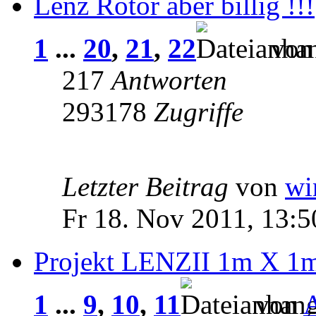
Lenz Rotor aber billig !!!
1
...
20
,
21
,
22
vo
217
Antworten
293178
Zugriffe
Letzter Beitrag
von
wi
Fr 18. Nov 2011, 13:5
Projekt LENZII 1m X 1m
1
...
9
,
10
,
11
von