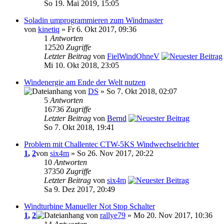
So 19. Mai 2019, 15:05
Soladin umprogrammieren zum Windmaster
von
kinetiq
» Fr 6. Okt 2017, 09:36
1
Antworten
12520
Zugriffe
Letzter Beitrag
von
FielWindOhneV
Mi 10. Okt 2018, 23:05
Windenergie am Ende der Welt nutzen
von
DS
» So 7. Okt 2018, 02:07
5
Antworten
16736
Zugriffe
Letzter Beitrag
von
Bernd
So 7. Okt 2018, 19:41
Problem mit Challentec CTW-5KS Windwechselrichter
1
,
2
von
six4m
» So 26. Nov 2017, 20:22
10
Antworten
37350
Zugriffe
Letzter Beitrag
von
six4m
Sa 9. Dez 2017, 20:49
Windturbine Manueller Not Stop Schalter
1
,
2
von
rallye79
» Mo 20. Nov 2017, 10:36