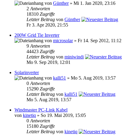
von
Günther
» Mi 1. Jan 2020, 23:16
2
Antworten
18310
Zugriffe
Letzter Beitrag
von
Günther
Fr 3. Apr 2020, 21:55
200W Grid Tie Inverter
von
microsolar
» Fr 14. Sep 2012, 11:12
9
Antworten
44423
Zugriffe
Letzter Beitrag
von
miniwindi
Mo 9. Sep 2019, 12:01
Solarinverter
von
kalli51
» Mo 5. Aug 2019, 13:57
0
Antworten
15290
Zugriffe
Letzter Beitrag
von
kalli51
Mo 5. Aug 2019, 13:57
Windmaster PC-Link Kabel
von
kinetiq
» So 19. Mai 2019, 15:05
0
Antworten
15180
Zugriffe
Letzter Beitrag
von
kinetiq