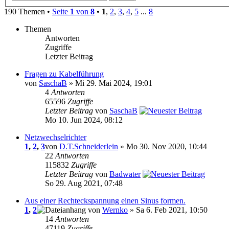
190 Themen •
Seite
1
von
8
•
1
,
2
,
3
,
4
,
5
...
8
Themen
Antworten
Zugriffe
Letzter Beitrag
Fragen zu Kabelführung
von
SaschaB
» Mi 29. Mai 2024, 19:01
4
Antworten
65596
Zugriffe
Letzter Beitrag
von
SaschaB
Mo 10. Jun 2024, 08:12
Netzwechselrichter
1
,
2
,
3
von
D.T.Schneiderlein
» Mo 30. Nov 2020, 10:44
22
Antworten
115832
Zugriffe
Letzter Beitrag
von
Badwater
So 29. Aug 2021, 07:48
Aus einer Rechteckspannung einen Sinus formen.
1
,
2
von
Wernko
» Sa 6. Feb 2021, 10:50
14
Antworten
47119
Zugriffe