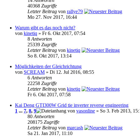
14
Antworten
40368
Zugriffe
Letzter Beitrag
von
rallye79
Mo 27. Nov 2017, 16:44
Warum gibt es das noch nicht?
von
kinetiq
» Fr 6. Okt 2017, 07:54
8
Antworten
25339
Zugriffe
Letzter Beitrag
von
kinetiq
So 8. Okt 2017, 13:14
Möglichkeiten der Gleichrichtung
von
SCREAM
» Di 12. Jul 2016, 08:55
6
Antworten
22258
Zugriffe
Letzter Beitrag
von
kinetiq
Fr 6. Okt 2017, 07:58
Kai Deng GTI300W Grid tie inverter reverse engineering
1
...
7
,
8
,
9
von
vasonline
» So 3. Feb 2013, 15:
80
Antworten
208175
Zugriffe
Letzter Beitrag
von
marcash
Sa 21. Jan 2017, 11:10