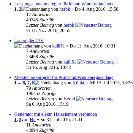
Leistungsentnahmeregler für kleine Windkraftanlagen
1
,
2
von
herbk
» Do 4. Aug 2016, 15:58
17
Antworten
49745
Zugriffe
Letzter Beitrag
von
herbk
Fr 11. Nov 2016, 20:55
Laderegler 12V
von
kalli51
» Do 11. Aug 2016, 10:31
7
Antworten
23468
Zugriffe
Letzter Beitrag
von
kalli51
Di 16. Aug 2016, 10:42
Messtechnikprojekt für Prüfstand/Windenergieanlage
1
...
6
,
7
,
8
von
Köpke
» Mi 15. Jul 2015, 18:26
79
Antworten
196453
Zugriffe
Letzter Beitrag
von
Bernd
Sa 6. Aug 2016, 15:19
Generator mit elektr. Heizelement verbinden
1
,
2
von
Hu
» So 31. Jul 2016, 21:11
11
Antworten
42894
Zugriffe