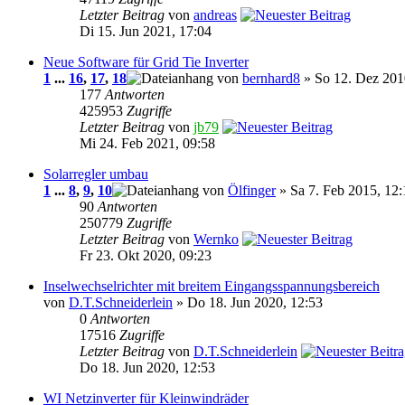
Letzter Beitrag
von
andreas
Di 15. Jun 2021, 17:04
Neue Software für Grid Tie Inverter
1
...
16
,
17
,
18
von
bernhard8
» So 12. Dez 201
177
Antworten
425953
Zugriffe
Letzter Beitrag
von
jb79
Mi 24. Feb 2021, 09:58
Solarregler umbau
1
...
8
,
9
,
10
von
Ölfinger
» Sa 7. Feb 2015, 12:
90
Antworten
250779
Zugriffe
Letzter Beitrag
von
Wernko
Fr 23. Okt 2020, 09:23
Inselwechselrichter mit breitem Eingangsspannungsbereich
von
D.T.Schneiderlein
» Do 18. Jun 2020, 12:53
0
Antworten
17516
Zugriffe
Letzter Beitrag
von
D.T.Schneiderlein
Do 18. Jun 2020, 12:53
WI Netzinverter für Kleinwindräder