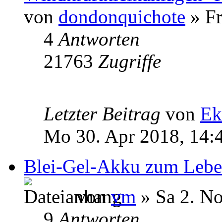
von
dondonquichote
» Fr
4
Antworten
21763
Zugriffe
Letzter Beitrag
von
Ek
Mo 30. Apr 2018, 14:
Blei-Gel-Akku zum Lebe
von
vm
» Sa 2. No
9
Antworten