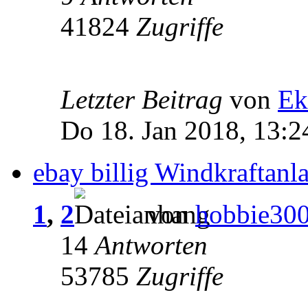
41824
Zugriffe
Letzter Beitrag
von
Ek
Do 18. Jan 2018, 13:2
ebay billig Windkraftanl
1
,
2
von
hobbie30
14
Antworten
53785
Zugriffe