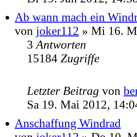
Ab wann mach ein Windra
von
joker112
» Mi 16. M
3
Antworten
15184
Zugriffe
Letzter Beitrag
von
be
Sa 19. Mai 2012, 14:0
Anschaffung Windrad
von
joker112
» Do 10. M