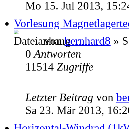
Mo 15. Jul 2013, 15:2
Vorlesung Magnetlagerte
von
bernhard8
» S
0
Antworten
11514
Zugriffe
Letzter Beitrag
von
be
Sa 23. Mär 2013, 16:2
Horizontal-Windrad (1k