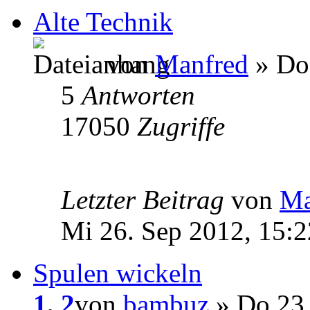
Alte Technik
von
Manfred
» Do 
5
Antworten
17050
Zugriffe
Letzter Beitrag
von
Ma
Mi 26. Sep 2012, 15:2
Spulen wickeln
1
,
2
von
bambuz
» Do 23.