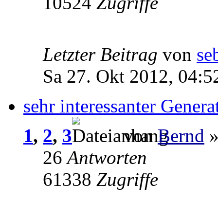
10524
Zugriffe
Letzter Beitrag
von
se
Sa 27. Okt 2012, 04:5
sehr interessanter Gener
1
,
2
,
3
von
Bernd
»
26
Antworten
61338
Zugriffe