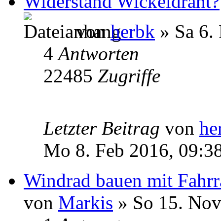
Widerstand Wickeldraht?
von
herbk
» Sa 6.
4
Antworten
22485
Zugriffe
Letzter Beitrag
von
he
Mo 8. Feb 2016, 09:3
Windrad bauen mit Fah
von
Markis
» So 15. Nov