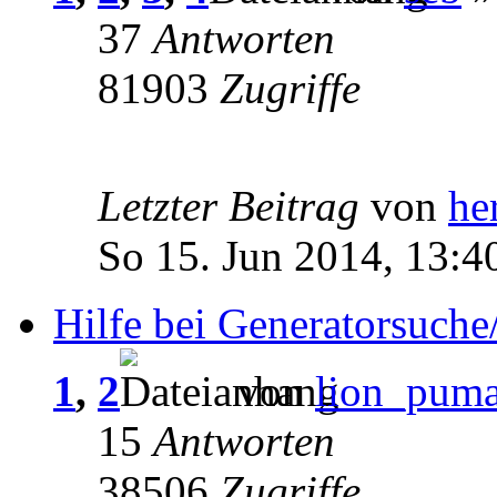
37
Antworten
81903
Zugriffe
Letzter Beitrag
von
he
So 15. Jun 2014, 13:4
Hilfe bei Generatorsuche
1
,
2
von
lion_pum
15
Antworten
38506
Zugriffe