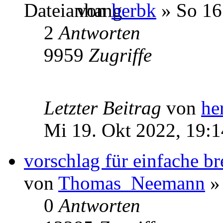
von
herbk
» So 16
2
Antworten
9959
Zugriffe
Letzter Beitrag
von
he
Mi 19. Okt 2022, 19:1
vorschlag für einfache b
von
Thomas_Neemann
» 
0
Antworten