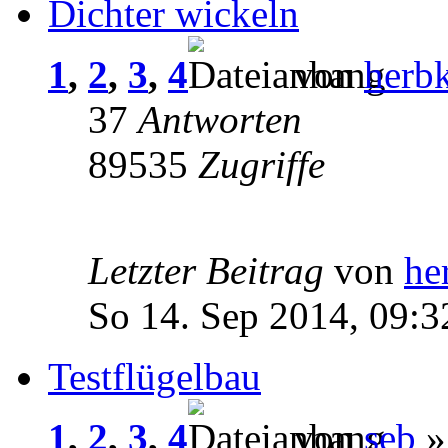
Dichter wickeln
1
,
2
,
3
,
4
von
herb
37
Antworten
89535
Zugriffe
Letzter Beitrag
von
he
So 14. Sep 2014, 09:3
Testflügelbau
1
,
2
,
3
,
4
von
seb
»