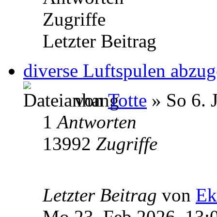
Zugriffe
Letzter Beitrag
diverse Luftspulen abzu
von
Totte
» So 6. 
1
Antworten
13992
Zugriffe
Letzter Beitrag
von
Ek
Mo 23. Feb 2026, 13: