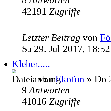
8
Antworten
42191
Zugriffe
Letzter Beitrag
von
Fö
Sa 29. Jul 2017, 18:52
Kleber.....
von
Ekofun
» Do 2
9
Antworten
41016
Zugriffe