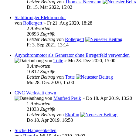
Letzter Beitrag
von
Thomas_Neemann
Di 15. Mär 2022, 15:02
Stabförmiger Elektromotor
von
Rollergert
» Fr 21. Aug 2020, 18:28
2
Antworten
20693
Zugriffe
Letzter Beitrag
von
Rollergert
Fr 3. Sep 2021, 13:14
Asynchronmotor als Generator ohne Erregerfeld verwenden
von
Totte
» Mo 28. Dez 2020, 15:00
0
Antworten
16812
Zugriffe
Letzter Beitrag
von
Totte
Mo 28. Dez 2020, 15:00
CNC Werkstatt down
von
Manfred Preik
» Do 18. Apr 2019, 13:20
1
Antworten
21033
Zugriffe
Letzter Beitrag
von
Ekofun
Do 18. Apr 2019, 16:58
Suche Hängeetiketten
von
Bernd
» Mi 10. Apr 2019, 23:07