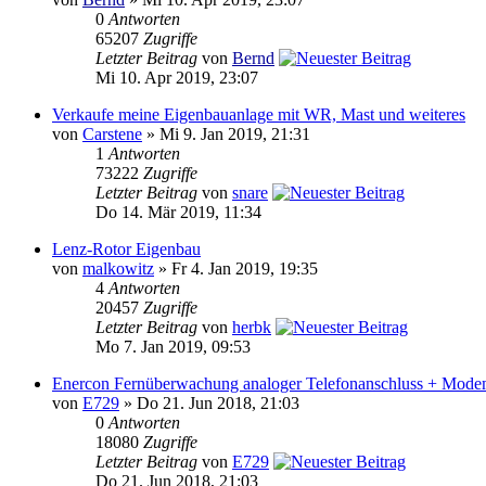
0
Antworten
65207
Zugriffe
Letzter Beitrag
von
Bernd
Mi 10. Apr 2019, 23:07
Verkaufe meine Eigenbauanlage mit WR, Mast und weiteres
von
Carstene
» Mi 9. Jan 2019, 21:31
1
Antworten
73222
Zugriffe
Letzter Beitrag
von
snare
Do 14. Mär 2019, 11:34
Lenz-Rotor Eigenbau
von
malkowitz
» Fr 4. Jan 2019, 19:35
4
Antworten
20457
Zugriffe
Letzter Beitrag
von
herbk
Mo 7. Jan 2019, 09:53
Enercon Fernüberwachung analoger Telefonanschluss + Mod
von
E729
» Do 21. Jun 2018, 21:03
0
Antworten
18080
Zugriffe
Letzter Beitrag
von
E729
Do 21. Jun 2018, 21:03