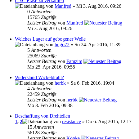
CNC Fräse zu verkaufen
von
Manfred
» Mi 3. Aug 2016, 09:26
0
Antworten
15765
Zugriffe
Letzter Beitrag
von
Manfred
Mi 3. Aug 2016, 09:26
Welches Lager auf gebogener Welle
von
hugo72
» So 24. Apr 2016, 11:39
5
Antworten
25069
Zugriffe
Letzter Beitrag
von
Famzim
Mo 25. Apr 2016, 09:55
Widerstand Wickeldraht?
von
herbk
» Sa 6. Feb 2016, 19:04
4
Antworten
22459
Zugriffe
Letzter Beitrag
von
herbk
Mo 8. Feb 2016, 09:38
Beschaffung von Drehteilen
1
,
2
von
resistance
» Do 6. Aug 2015, 12:17
15
Antworten
56128
Zugriffe
Letzter Beitrag
von
Köpke