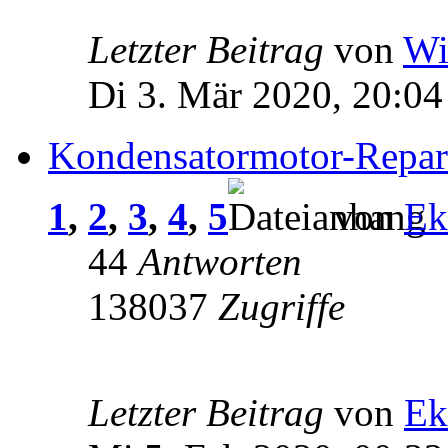
Letzter Beitrag
von
Wi
Di 3. Mär 2020, 20:04
Kondensatormotor-Repar
1
,
2
,
3
,
4
,
5
von
Ek
44
Antworten
138037
Zugriffe
Letzter Beitrag
von
Ek