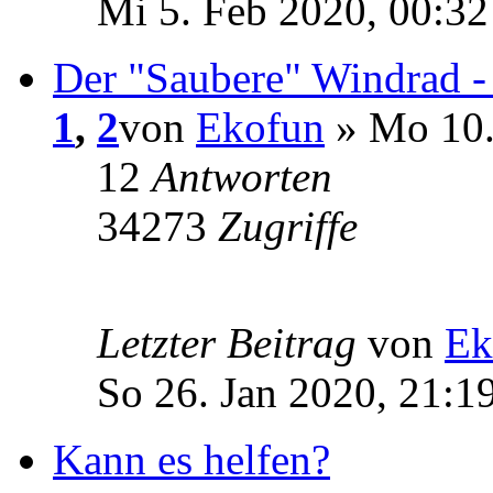
Mi 5. Feb 2020, 00:32
Der "Saubere" Windrad -
1
,
2
von
Ekofun
» Mo 10.
12
Antworten
34273
Zugriffe
Letzter Beitrag
von
Ek
So 26. Jan 2020, 21:1
Kann es helfen?